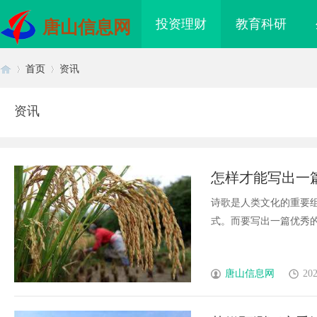
投资理财
教育科研
唐山信息网
首页
资讯
资讯
首
›
›
怎样才能写出一
诗歌是人类文化的重要
式。而要写出一篇优秀的诗词
页
唐山信息网
202
海配眼镜
武汉配眼镜 上海配眼镜