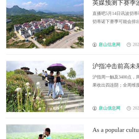
英媒预测下赛季
昆库加盟
直播吧5月14日讯波切蒂
切蒂诺下赛季可能会排出的阵
唐山信息网
202
沪指冲击前高未
沪指周一触及3400点，
果收出四连阴；全周维度来看
唐山信息网
202
As a popular cultu