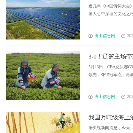
近几年《中国诗词大会
国人心中深埋的文化之根。选
唐山信息网
202
3-0！辽篮主场夺
出
5月13日，CBA总决赛
领先，夺得冠军点，再赢一场
唐山信息网
202
我国万吨级海上
据央视新闻消息，今天（