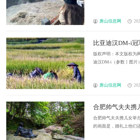
唐山信息网
202
比亚迪汉DM-i
版权声明：本文版权为网
迪汉DM-i（参数丨图片）冠军
唐山信息网
202
合肥帅气夫夫携儿
见证爱情
合肥帅气夫夫携儿女举办
的画面是，婚礼上他们还带来