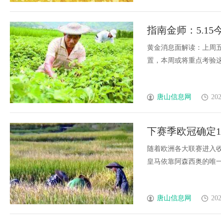
指南金师：5.1
能涨了?
黄金消息面解读：上周五
置，本周或将重点考验这一关
唐山信息网
202
下赛季欧冠确定
兰恐无缘
随着欧洲各大联赛进入
皇马依靠阿森西奥的唯一进球
唐山信息网
202