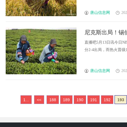
唐山信息网
202
尼克斯出局！锡
们球员自豪
直播吧5月13日讯今日N
分2-4出局，而热火晋级东决
唐山信息网
202
1...
<<
188
189
190
191
192
193