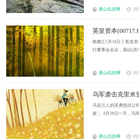
唐山信息网
202
英皇资本(0071
绩
格隆汇5月16日丨英皇资本(
行董事会会议，藉以(其中包
唐山信息网
202
乌军袭击克里米
乌克兰人的英勇抵抗让特
族"。4月28日一天，乌军消灭
唐山信息网
202