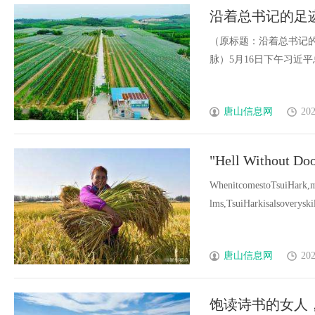
沿着总书记的足迹
不息的中华文脉
（原标题：沿着总书记的
脉）5月16日下午习近平总书
唐山信息网
202
"Hell Without Doo
WhenitcomestoTsuiHark,mos
lms,TsuiHarkisalsoveryskil
唐山信息网
202
饱读诗书的女人