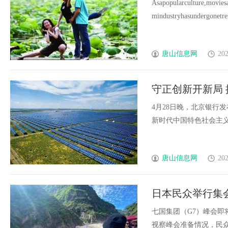
Asapopularculture,moviesar
mindustryhasundergonetre
唐山信息网
202
守正创新开新局 
第一季度报告
4月28日晚，北京银行
新时代中国特色社会主义思想
唐山信息网
202
日本民众举行集
七国集团（G7）峰会即
视察峰会准备情况，民众当天