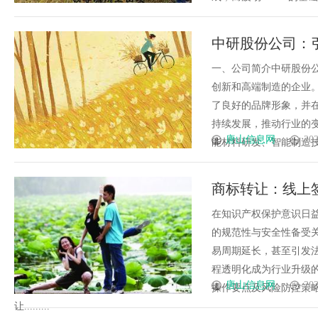
中研股份公司：
一、公司简介中研股份公
创新和高端制造的企业
了良好的品牌形象，并
持续发展，推动行业的
唐山信息网
202
能材料研发、智能制造技术
商标转让：线上
在知识产权保护意识日
的规范性与安全性备受
易周期延长，甚至引发
程透明化成为行业升级
唐山信息网
202
操作要点及风险防控策
让.........