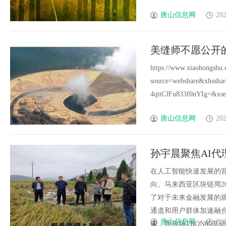
唐山信息网
202
美缝师不愿公开
https://www.xiaohongshu
source=webshare&xhss
4qttCJFu833f0nYIg=&xsec
唐山信息网
202
孙宇晨聚焦AI代
金融网络走向
在人工智能快速发展的
向。马来西亚区块链周2
了对于未来金融发展的观察
通道和用户群体加速融
唐山信息网
202
成，而波场TRON的基础设