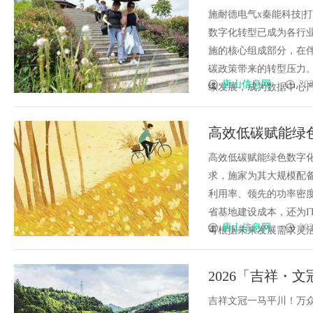
施耐德电气x秦能科技|
数字化转型已成为各行业
施的核心组成部分，在
碳政策带来的转型压力
唐山信息网
202
续发展，成为数据中心产业
高效低碳赋能绿
高效低碳赋能绿色数字
求，施家为其大规模配备了1
利用率、领先的功率密度
省基地建设成本，还为I
唐山信息网
202
可根据未来发展需求灵活敏捷
2026「吉祥・
吉祥文冠一马平川！万