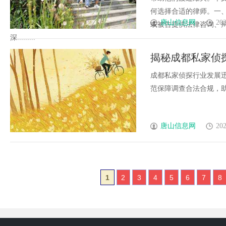
何选择合适的律师。一
唐山信息网
202
或被告提供法律咨询、
深.........
揭秘成都私家侦
成都私家侦探行业发展
范保障调查合法合规，助力
唐山信息网
202
1
2
3
4
5
6
7
8