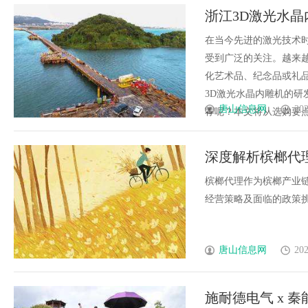
浙江3D激光水
在当今先进的激光技术
受到广泛的关注。越来
化艺术品、纪念品或礼
3D激光水晶内雕机的研
唐山信息网
202
荐呢？本文将从选购要点、
深度解析槟榔代
槟榔代理作为槟榔产业
经营策略及面临的政策挑战
唐山信息网
202
施耐德电气 x 秦