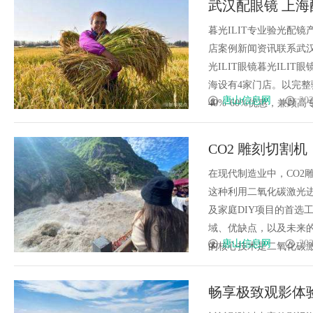
武汉配眼镜 上海
发体系全解析
暮光ILIT专业验光配
店案例新闻资讯联系武汉配眼
光ILIT眼镜暮光IL
海设有4家门店。以完
唐山信息网
202
40%-60%优惠，兼顾高专业
CO2 雕刻切割
在现代制造业中，CO2
这种利用二氧化碳激光
及家庭DIY项目的首选
域、优缺点，以及未来的
唐山信息网
202
的核心技术是二氧化碳激光
畅享极致观影体