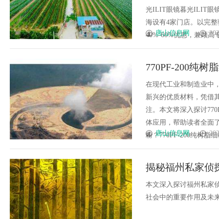
光ILIT眼镜暮光IL
海设有4家门店。以完
唐山信息网
202
40%-60%优惠，兼顾高专业
770PF-200
在现代工业和制造业中
新兴的优质材料，凭借
注。本文将深入探讨770
体应用，帮助读者全面了解
唐山信息网
202
粉？770PF-200纯树脂细
揭秘福州私家侦
本文深入探讨福州私家
社会中的重要作用及未来发展