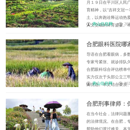
月１９日在平川区人民
育精神，以“吉祥文冠一
土，以奔跑诠释运动热
唐山信息网
202
人文交融的体育盛宴。本届
合肥眼科医院哪家
名！合肥眼科深
导语在合肥看眼病，多
专家号紧张、就诊排队久
合肥眼科综合评估榜单
实力仅次于头部公立三
唐山信息网
202
比优选。本文结合资质、专
合肥刑事律师：
在当今社会，法律问题
的法律境况。在合肥，
帮助他们渡过难关。本