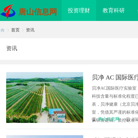
投资理财
教育科研
唐山信息网
首页
资讯
资讯
首
›
›
贝净 AC 国际
贝净AC国际医疗实验
科技含量与标准化程度
表，贝净健康（北京贝
室，凭借其严谨的标准
页
唐山信息网
202
从研发逻辑、质控标准与转
海配眼镜
贝净 AC 国际医疗实验室，标准