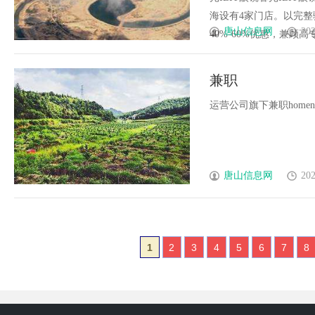
海设有4家门店。以完
唐山信息网
202
40%-60%优惠，兼顾高专业
兼职
运营公司旗下兼职homenewscon
唐山信息网
202
1
2
3
4
5
6
7
8