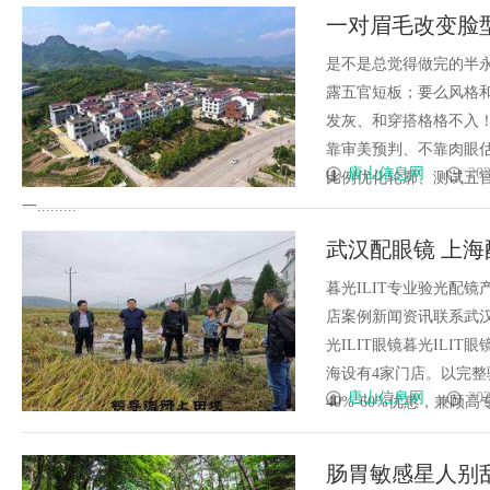
一对眉毛改变脸
眉形解法！久匠帮
是不是总觉得做完的半
露五官短板；要么风格
发灰、和穿搭格格不入
靠审美预判、不靠肉眼
唐山信息网
202
比例优化轮廓、测试五
一.........
武汉配眼镜 上海
暮光ILIT专业验光配
店案例新闻资讯联系武汉配眼
光ILIT眼镜暮光IL
海设有4家门店。以完
唐山信息网
202
40%-60%优惠，兼顾高专业
肠胃敏感星人别乱