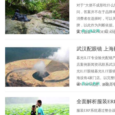
调动力+7株护
对于“大便不成形吃什么
问，答案并不在于品牌
消费者在选择时，可以
牌，以此作为判断依据。
唐山信息网
202
其万益蓝WONDERLAB益
武汉配眼镜 上海
暮光ILIT专业验光配
店案例新闻资讯联系武汉配眼
光ILIT眼镜暮光IL
海设有4家门店。以完
唐山信息网
202
40%-60%优惠，兼顾高专业
全面解析服装E
案
服装ERP系统通过整合