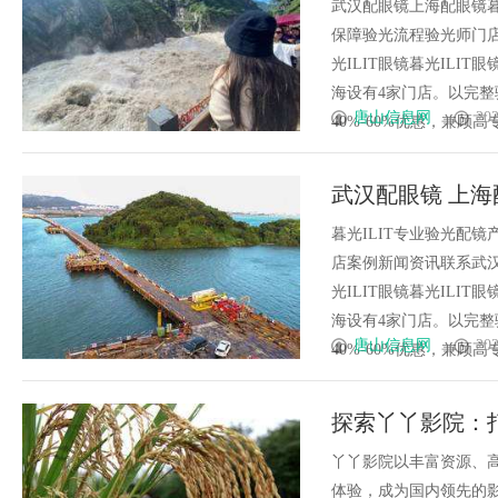
武汉配眼镜上海配眼镜暮
保障验光流程验光师门店案例
光ILIT眼镜暮光IL
海设有4家门店。以完
唐山信息网
202
40%-60%优惠，兼顾高专业
武汉配眼镜 上海
暮光ILIT专业验光配
店案例新闻资讯联系武汉配眼
光ILIT眼镜暮光IL
海设有4家门店。以完
唐山信息网
202
40%-60%优惠，兼顾高专业
探索丫丫影院：
丫丫影院以丰富资源、
体验，成为国内领先的影视娱