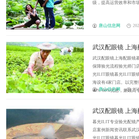
级，提高运营效率和市场竞
唐山信息网
202
武汉配眼镜 上海
武汉配眼镜上海配眼镜暮
保障验光流程验光师门店案例
光ILIT眼镜暮光IL
海设有4家门店。以完
唐山信息网
202
40%-60%优惠，兼顾高专业
武汉配眼镜 上海
暮光ILIT专业验光配
店案例新闻资讯联系武汉配眼
光ILIT眼镜暮光IL