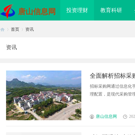
投资理财
教育科研
唐山信息网
首页
资讯
资讯
首
›
›
全面解析招标采
招标采购网通过信息化
理配置，是现代采购管理的
页
唐山信息网
202
海配眼镜
贝净 AC 国际医疗实验室，标准