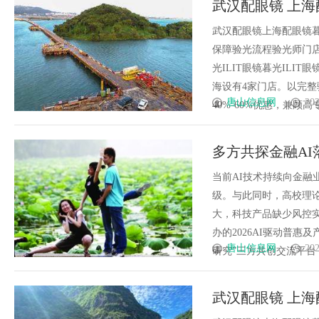
武汉配眼镜 上海
发体系全解析
武汉配眼镜上海配眼镜暮
保障验光流程验光师门店案例
光ILIT眼镜暮光IL
海设有4家门店。以完
唐山信息网
202
40%-60%优惠，兼顾高专业
多方共探金融AI
智能升级
当前AI技术持续向金
级。与此同时，高校理
大，科技产品缺少风控
办的2026AI驱动普
唐山信息网
202
研究”三方共创交流平台，聚
武汉配眼镜 上海