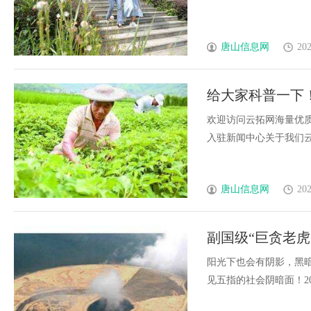
唐山信息网
202
给大家科普一下
欢迎访问云拓网海量优质资
入驻新闻中心关于我们云拓网
唐山信息网
202
副国级“巨贪老虎
流产3次
阳光下也会有阴影，黑
见五指的社会阴暗面！2006