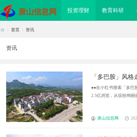
投资理财
教育科研
唐山信息网
首页
资讯
资讯
首
›
›
「多巴胺」风格
●●在小红书搜索「多
2.5亿浏览，从缤纷绚丽的结果
页
唐山信息网
202
领现代生物科技创新发
揭秘！专业充电桩项目软件开发