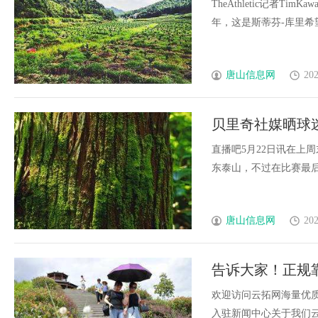
TheAthletic记者
年，这是斯蒂芬-库里希望看
唐山信息网
202
贝里奇社媒晒球
回归赛场
直播吧5月22日讯在上
东泰山，不过在比赛最后时刻
唐山信息网
202
告诉大家！正规
欢迎访问云拓网海量优质资
入驻新闻中心关于我们云拓网