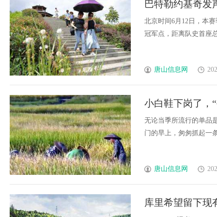
巴特勒约基奇发
究竟藏着哪些行业秘诀？
浮出水面
北京时间6月12日，本
冠军点，距离队史首座总冠军
唐山信息网
202
小白鞋下岗了，
无论当季所流行的单品
门的早上，匆匆抓起一条牛仔
唐山信息网
202
库里希望留下现