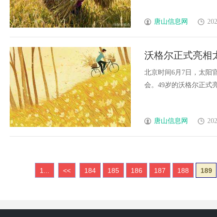
唐山信息网
202
沃格尔正式亮相
攻守兼备
北京时间6月7日，太阳
会。49岁的沃格尔正式亮相菲
唐山信息网
202
1...
<<
184
185
186
187
188
189