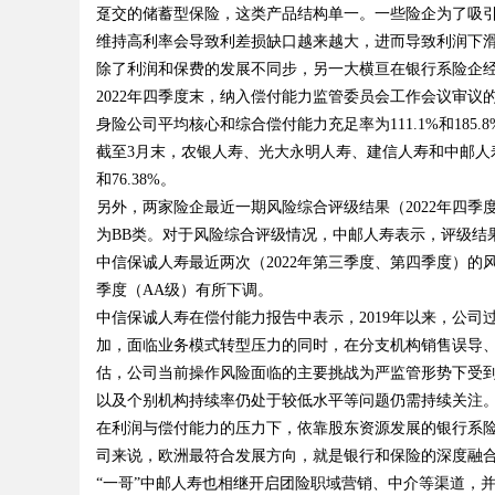
趸交的储蓄型保险，这类产品结构单一。一些险企为了吸
维持高利率会导致利差损缺口越来越大，进而导致利润下
除了利润和保费的发展不同步，另一大横亘在银行系险企
2022年四季度末，纳入偿付能力监管委员会工作会议审议的1
Bo
身险公司平均核心和综合偿付能力充足率为111.1%和185.8
截至3月末，农银人寿、光大永明人寿、建信人寿和中邮人寿的核
和76.38%。
另外，两家险企最近一期风险综合评级结果（2022年四季
为BB类。对于风险综合评级情况，中邮人寿表示，评级结
中信保诚人寿最近两次（2022年第三季度、第四季度）的风
季度（AA级）有所下调。
中信保诚人寿在偿付能力报告中表示，2019年以来，公
ar
加，面临业务模式转型压力的同时，在分支机构销售误导
估，公司当前操作风险面临的主要挑战为严监管形势下受
以及个别机构持续率仍处于较低水平等问题仍需持续关注
在利润与偿付能力的压力下，依靠股东资源发展的银行系
司来说，欧洲最符合发展方向，就是银行和保险的深度融
“一哥”中邮人寿也相继开启团险职域营销、中介等渠道，并