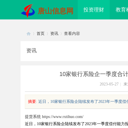
投资理财
教育
唐山信息网
首页
资讯
查看内容
资讯
Di
›
›
›
10家银行系险企一季度合
2023-05-27
|
来
摘要
: 近日，10家银行系险企陆续发布了2023年一季度偿付
sc
提货系统
https://www.rxtihuo.com/
近日，10家银行系险企陆续发布了2023年一季度偿付能力
贝净 AC 国际医疗实验室，标准化研
3d激光内雕