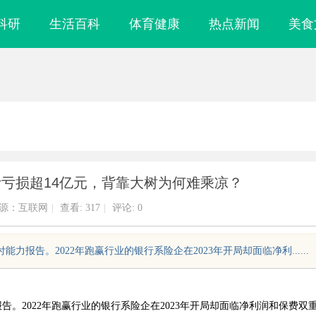
科研
生活百科
体育健康
热点新闻
美食
计亏损超14亿元，背靠大树为何难乘凉？
源：互联网
|
查看:
317
|
评论: 0
能力报告。2022年跑赢行业的银行系险企在2023年开局却面临净利......
报告。2022年跑赢行业的银行系险企在2023年开局却面临净利润和保费双
机：精密雕刻与创新应用
武汉配眼镜 上海配眼镜