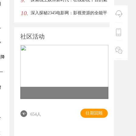
9.
期
10.
力与未来发展趋势
深入探秘2345电影网：影视资源的全能平
台解析
人
社区活动
%
类降
一
增
，
往期回顾
654人
公
重