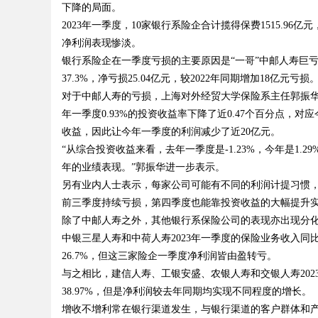
下降的局面。
2023年一季度，10家银行系险企合计揽得保费1515.96亿元，
发体系全解析
净利润表现惨淡。
银行系险企在一季度亏损的主要原因是“一哥”中邮人寿巨亏
37.3%，净亏损25.04亿元，较2022年同期增加18亿元亏损
对于中邮人寿的亏损，上海对外经贸大学保险系主任郭振华向
uz
年一季度0.93%的投资收益率下降了近0.47个百分点，
收益，因此让今年一季度的利润减少了近20亿元。
“从综合投资收益来看，去年一季度是-1.23%，今年是1
年的业绩表现。”郭振华进一步表示。
另有业内人士表示，每家公司可能有不同的利润计提习惯，
前三季度持续亏损，第四季度也能靠投资收益的大幅提升
除了中邮人寿之外，其他银行系保险公司的表现亦出现分化
中银三星人寿和中荷人寿2023年一季度的保险业务收入同比增
!
26.7%，但这三家险企一季度净利润皆由盈转亏。
与之相比，建信人寿、工银安盛、农银人寿和交银人寿2023年一
38.97%，但是净利润较去年同期均实现不同程度的增长。
增收不增利常在银行渠道发生，与银行渠道的客户群体和