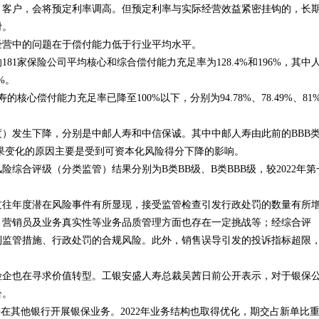
引客户，会将预定利率调高。但预定利率与实际经营效益紧密挂钩的，长
滑。
经营中的问题在于偿付能力低于行业平均水平。
81家保险公司平均核心和综合偿付能力充足率为128.4%和196%，其中
%。
心偿付能力充足率已降至100%以下，分别为94.78%、78.49%、81
度）发生下降，分别是中邮人寿和中信保诚。其中中邮人寿由此前的BBB
果变化的原因主要是受到可资本化风险得分下降的影响。
险综合评级（分类监管）结果分别为B类BB级、B类BBB级，较2022年第
司过往年度潜在风险事件有所显现，接受监管检查引发行政处罚的数量有所
、营销员及业务真实性等业务品质管理方面也存在一定挑战等；经综合评
到监管措施、行政处罚的合规风险。此外，销售误导引发的投诉指标超限
。
险企也在寻求价值转型。工银安盛人寿总裁吴茜日前公开表示，对于银保
合。
在其他银行开展银保业务。2022年业务结构也取得优化，期交占新单比