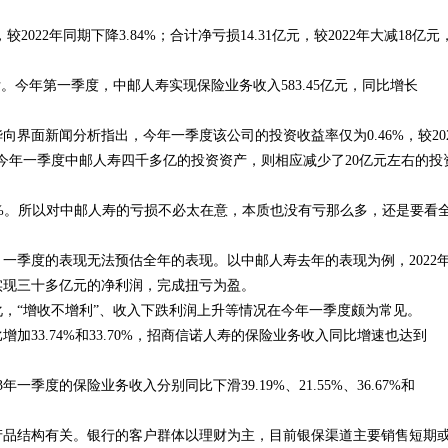
较2022年同期下降3.84%；合计净亏损14.31亿元，较2022年大减18亿元
。今年第一季度，中邮人寿实现保险业务收入583.45亿元，同比增长
。
界面新闻分析指出，今年一季度该公司的投资收益率仅为0.46%，较202
对应今年一季度中邮人寿四千多亿的投资资产，则相应减少了20亿元左右的投
.29%。所以对中邮人寿的亏损不必太在意，本质也没有亏那么多，还是要看
一季度的表现无法预估全年的表现。以中邮人寿去年的表现为例，2022
实现三十多亿元的净利润，完成扭亏为盈。
，“增收不增利”、收入下跌利润上升等情况在今年一季度颇为常见。
加33.74%和33.70%，招商信诺人寿的保险业务收入同比增速也达到
季度的保险业务收入分别同比下滑39.19%、21.55%、36.67%和
产品结构有关。银行的客户群体以理财为主，目前银保渠道主要销售短期