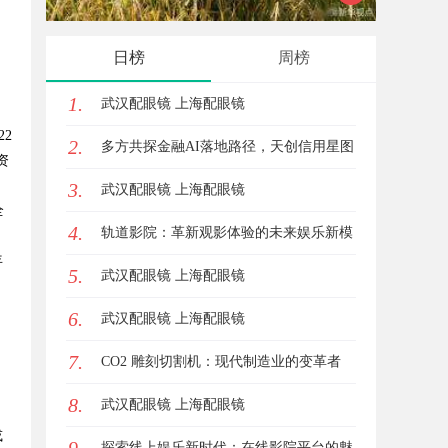
，
日榜
周榜
1.
武汉配眼镜 上海配眼镜
2
2.
多方共探金融AI落地路径，天创信用星图
资
3.
AI助力产业金融智能升级
武汉配眼镜 上海配眼镜
全
4.
轨道影院：革新观影体验的未来娱乐新模
年
5.
式
武汉配眼镜 上海配眼镜
6.
武汉配眼镜 上海配眼镜
7.
CO2 雕刻切割机：现代制造业的变革者
8.
武汉配眼镜 上海配眼镜
或
探索线上娱乐新时代：在线影院平台的魅