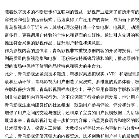
随着数字技术的不断进步和互联网的普及，影视产业迎来了前所未有
发体系全解析
容资源和创新的运营模式，迅速赢得了广泛用户的青睐，成为当下影
青鸟影视成立于近年来，其核心理念是打造一个集电影、电视剧、动
富多样，更强调用户体验的个性化和界面的友好性。通过引入先进的
推送符合兴趣的影视作品，提升用户黏性和满意度。
uz
作为影视内容的提供者，青鸟影视非常重视原创内容的开发与投资。
列高质量的影视剧集和电影，还积极扶持新锐导演和编剧，推动原创
烈的市场中保持了鲜明的品牌特色和强大的生命力。
此外，青鸟影视还紧跟技术潮流，积极探索虚拟现实（VR）和增强现
放和互动环节，青鸟影视为用户创造了沉浸式、多维度的观影体验，
在版权保护方面，青鸟影视同样表现突出。平台采用多重数字版权管
制非法盗版和内容侵权行为。这不仅保障了行业的健康发展，也让用
青鸟影视注重构建良好的社区氛围，鼓励用户参与评论、评分和分享
!
增强了用户之间的交流与连接，还积累了宝贵的用户反馈数据，为后
展望未来，青鸟影视计划进一步扩大内容库，涵盖更多语言和地区的
技术研发投入，探索人工智能、大数据分析等技术在内容制作与分发
总之，青鸟影视凭借其强大的内容资源、技术创新和用户导向的发展