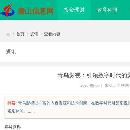
投资理财
教育科研
唐山信息网
首页
资讯
查看内容
资讯
Di
›
›
›
青鸟影视：引领数字时代的
2026-06-03
|
来源：互联网
摘要
: 青鸟影视以丰富的内容资源和技术创新，在数字时代引领影
观影体验。......
sc
青鸟影视
海配眼镜
贝净 AC 国际医疗实验室，标准