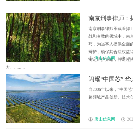
南京刑事律师：
南京刑事律师承载着捍
战和变数的领域中，南
巧，为当事人提供全面
辩护，确保其合法权益
唐山信息网
202
制定辩护策略，并通过
方、.........
闪耀“中国芯” 华
产品奖
自2006年以来，“中
路领域产品创新、技术创新和
唐山信息网
202