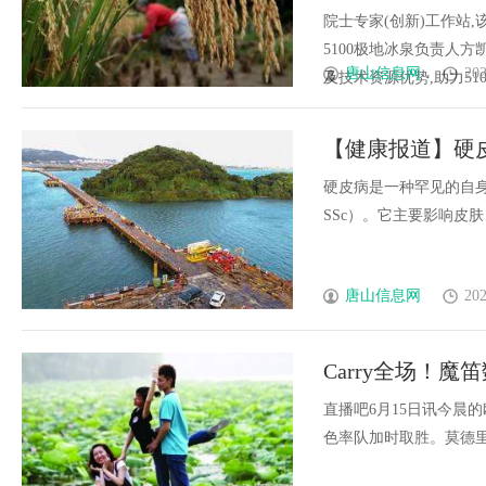
院士专家(创新)工作站
5100极地冰泉负责人
唐山信息网
202
及技术资源优势,助力5100
【健康报道】硬
病？
硬皮病是一种罕见的自身免疫
SSc）。它主要影响皮肤、血
唐山信息网
202
Carry全场！魔
场最高
直播吧6月15日讯今晨
色率队加时取胜。莫德里奇本