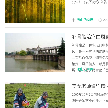
公告》（以下简称“公告”），
唐山信息网
202
补骨脂治疗白斑
补骨脂是一种常见的中
风，是一种常见的皮肤
具有活血化瘀、调整免
治疗白斑的偏方一般是将
唐山信息网
202
脂、首乌藤、桑白皮、当归
美女老师逼迫情
来杀身之祸
2005年10月2日傍
家附近被两个凶徒冲上车连刺1