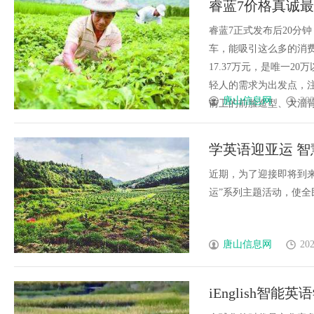
睿蓝7价格真诚最低
发体系全解析
睿蓝7正式发布后20分
车，能吸引这么多的消费
17.37万元，是唯一
轻人的需求为出发点，
唐山信息网
202
前卫的前脸造型、大溜背的设
学英语迎亚运 智慧
近期，为了迎接即将到来
运”系列主题活动，使全民对.
唐山信息网
202
iEnglish