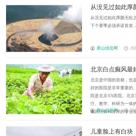
从没见过如此厚
从没见过如此厚颜无耻
下个赛季必须承诺首发，不再
唐山信息网
202
北京白点癫风最
北京是中国的首都，也
好的医院是非常重要的
院是北京XX医院。北京
疗、教学、科研为一体
唐山信息网
202
临床经验和深厚的专业知识
儿童脸上有白块