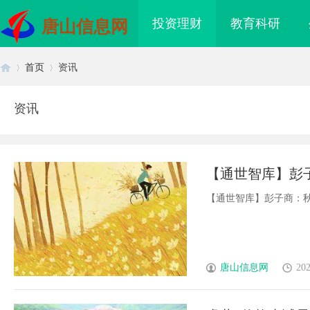
投资理财
教育科研
唐山信息网
首页
资讯
资讯
首
›
›
【通世智库】彭
【通世智库】彭子商：秋风集
页
唐山信息网
202
海配眼镜
贝净 AC 国际医疗实验室，标准