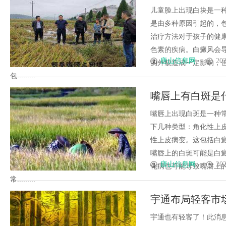
儿童脸上出现白块是一
是由多种原因引起的，
治疗方法对于孩子的健
色素的疾病。白癜风会
唐山信息网
202
的外貌造成一定影响，
包.........
嘴唇上有白斑是
嘴唇上出现白斑是一种
下几种类型：角化性上
性上皮病变。这包括白
嘴唇上的白斑可能是白
唐山信息网
202
化病也可能导致嘴唇上
常.........
宇通布局轻客市
宇通也有轻客了！此消息