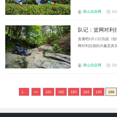
唐山信息网
202
队记：篮网对利
交易他
直播吧6月15日讯据《纽
网对利拉德的兴趣是真实的，
唐山信息网
202
1...
<<
181
182
183
184
185
186