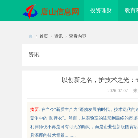
投资理财
教育
唐山信息网
首页
资讯
查看内容
资讯
Di
›
›
›
以创新之名，护技术之光：
2026-07-07
|
来
摘要
: 在当今“新质生产力”蓬勃发展的时代，技术迭代
竞争中的“防弹衣”。然而，从实验室的雏形到最终的市
sc
利律师便不再是可有可无的顾问，而是企业创新版图背后
具深厚的技术背景.........
 AC 国际医疗实验室，标准化研
3d激光内雕机：精密