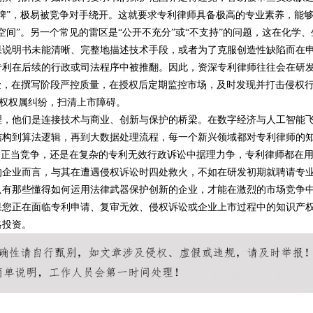
牌”，极易被竞争对手绕开。这就要求专利律师具备极高的专业素养，能
间”。另一个常见的雷区是“公开不充分”或“不支持”的问题，这在化学、
果说明书未能清晰、完整地描述技术手段，或者为了克服创造性缺陷而在
专利在后续的行政或司法程序中被推翻。因此，资深专利律师往往会在研
险，在撰写阶段严控质量，在授权后定期监控市场，及时发现并打击侵权
产权权属纠纷，扫清上市障碍。
理，他们是连接技术与商业、创新与保护的桥梁。在数字经济与人工智能
结构到算法逻辑，再到大数据处理流程，每一个新兴领域都对专利律师的
不正当竞争，还是在复杂的专利无效行政诉讼中据理力争，专利律师都在
的企业而言，与其在遭遇侵权诉讼时四处救火，不如在研发初期就聘请专
只有那些懂得如何运用法律武器保护创新的企业，才能在激烈的市场竞争
果您正在面临专利申请、复审无效、侵权诉讼或企业上市过程中的知识产
略投资。