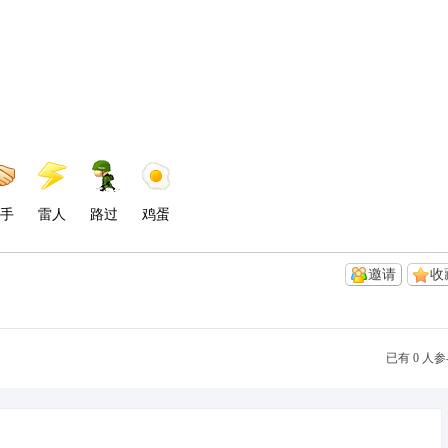
手
雷人
路过
鸡蛋
邀请
收
已有 0 人