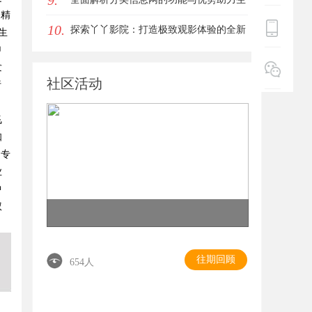
9.
够精
10.
活便捷化
探索丫丫影院：打造极致观影体验的全新
生
申
影视平台
发
社区活动
行
飞
知
用专
业
中
权
往期回顾
654人