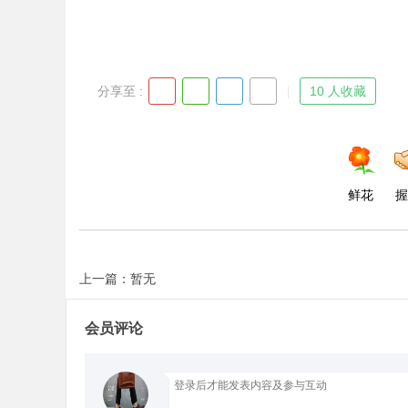
d
分享至 :
10 人收藏
鲜花
握
上一篇：暂无
会员评论