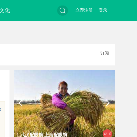
文化
立即注册
登录
搜
订阅
索
场
4
/10
武汉配眼镜 上海配眼镜
上海工