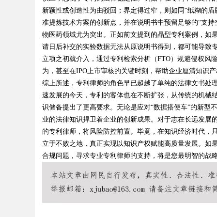
新颖性或创造性为由驳回；界定得过窄，则如同“纸糊的盾
准提炼技术方案的创新点，并在说明书中预留足够的“支持空
物医药领域尤为突出。正如前文提到的晶型专利案例，如
请日后补交的实验数据无法从原说明书得到，都可能导致
Bo
立项之初就介入，通过专利检索分析（FTO）规避侵权风
为，甚至在IPO上市审核的关键时刻，帮助企业厘清知识
综上所述，专利律师的角色早已超越了单纯的法律文书处
速发展的今天，专利的客体也在不断扩张，从传统的机械
识储备提出了更高要求。无论是应对
“数据搭便车”的新型
业的法律知识捍卫着企业的创新成果。对于志在长远发展
的专利律师，将风险防控前置。毕竟，在知识经济时代，
立于不败之地，真正实现以知识产权赋能高质量发展。如
ar
合规问题，寻求专业专利律师的支持，将是您最明智的战