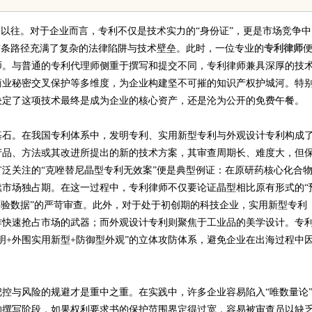
超以往。对于企业而言，专利不仅是技术实力的“身份证”，更是市场竞争中
这条路径充满了复杂的法律陷阱与技术壁垒。此时，一位专业的
专利律师
师。与普通的专利代理师侧重于撰写和提交不同，专利律师兼具深厚的技
商业秘密交叉保护等多维度，为企业构建坚不可摧的知识产权护城河。特
决定了这项技术最终是成为企业的核心资产，还是沦为公开的免费午餐。
基石。在我国专利体系中，发明专利、实用新型专利与外观设计专利构成
产品、方法或其改进所提出的新的技术方案，其审查周期长、难度大，但
广泛关注的“克唑替尼晶型专利无效案”便是典型例证：在原研药核心化合
市场独占期。在这一过程中，专利律师不仅要论证晶型相比原有形式的“
实验数据”的严苛审查。此外，对于处于初创期的科技企业，实用新型专利
作快速抢占市场的武器；而外观设计专利则聚焦于工业品的美学设计。专
明+外围实用新型+防御型外观”的立体攻防体系，避免企业在出海过程中
把控与风险的规避才是重中之重。在实践中，许多企业容易陷入
“唯数量论
的撰写阶段，如果权利要求书的保护范围界定得过宽，容易被审查员以缺