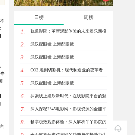
实践探
日榜
周榜
便不
术
1.
轨道影院：革新观影体验的未来娱乐新模
别
2.
式
武汉配眼镜 上海配眼镜
3.
武汉配眼镜 上海配眼镜
了
保
4.
CO2 雕刻切割机：现代制造业的变革者
物专
预
5.
武汉配眼镜 上海配眼镜
6.
探索线上娱乐新时代：在线影院平台的魅
利
因
7.
力与未来发展趋势
深入探秘2345电影网：影视资源的全能平
8.
台解析
畅享极致观影体验：深入解析丫丫影院的
”的
乏
魅力与优势
全面解析分类信息网的功能与优势助力生