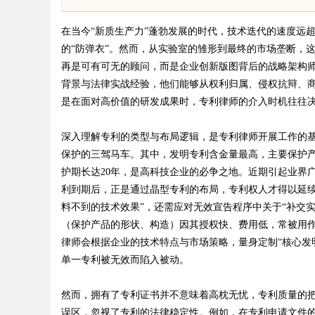
体系全解析
在当今
“新质生产力”蓬勃发展的时代，技术迭代的速度远
的“防弹衣”。然而，从实验室的雏形到最终的市场垄断，
再是可有可无的顾问，而是企业创新版图背后的战略架构
背景与法律实战经验，他们能够从权利归属、侵权抗辩、
是在面对高价值的研发成果时，专利律师的介入时机往往
uz
深入理解专利的类型与布局逻辑，是专利律师开展工作的
保护的三驾马车。其中，发明专利含金量最高，主要保护
护期长达
20年，是高科技企业的必争之地。近期引起业界
利到期后，正是通过晶型专利的布局，专利权人才得以延续
料不到的技术效果”，还需应对无效宣告程序中关于“补交
（保护产品的形状、构造）因其授权快、费用低，常被用
律师会根据企业的技术特点与市场策略，量身定制“核心发
!
单一专利被无效而陷入被动。
然而，拥有了专利证书并不意味着高枕无忧，专利质量的
误区，忽视了专利的法律稳定性。例如，在专利申请文件