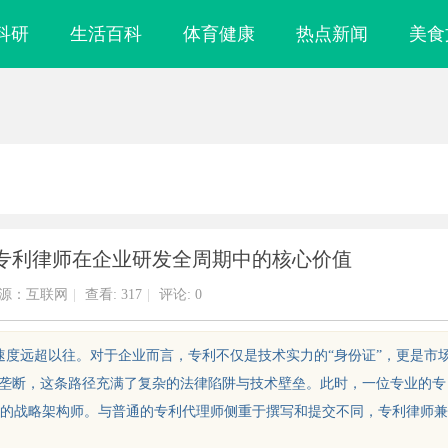
科研
生活百科
体育健康
热点新闻
美食
专利律师在企业研发全周期中的核心价值
源：互联网
|
查看:
317
|
评论: 0
的速度远超以往。对于企业而言，专利不仅是技术实力的“身份证”，更是市
场垄断，这条路径充满了复杂的法律陷阱与技术壁垒。此时，一位专业的专
的战略架构师。与普通的专利代理师侧重于撰写和提交不同，专利律师兼
雕刻与创新应用
武汉配眼镜 上海配眼镜