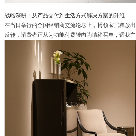
战略深耕：从产品交付到生活方式解决方案的升维
d
在当日举行的全国经销商交流论坛上，博领家居释放出
反转，消费者正从为功能付费转向为情绪买单，适我主