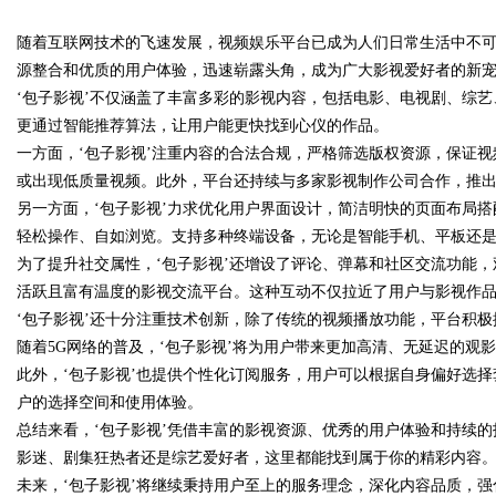
随着互联网技术的飞速发展，视频娱乐平台已成为人们日常生活中不可
究竟藏着哪些行业秘诀？
源整合和优质的用户体验，迅速崭露头角，成为广大影视爱好者的新
‘包子影视’不仅涵盖了丰富多彩的影视内容，包括电影、电视剧、综
更通过智能推荐算法，让用户能更快找到心仪的作品。
一方面，‘包子影视’注重内容的合法合规，严格筛选版权资源，保证
uz
或出现低质量视频。此外，平台还持续与多家影视制作公司合作，推
另一方面，‘包子影视’力求优化用户界面设计，简洁明快的页面布局
轻松操作、自如浏览。支持多种终端设备，无论是智能手机、平板还
为了提升社交属性，‘包子影视’还增设了评论、弹幕和社区交流功能
活跃且富有温度的影视交流平台。这种互动不仅拉近了用户与影视作
‘包子影视’还十分注重技术创新，除了传统的视频播放功能，平台积极
随着5G网络的普及，‘包子影视’将为用户带来更加高清、无延迟的观
此外，‘包子影视’也提供个性化订阅服务，用户可以根据自身偏好选
!
户的选择空间和使用体验。
总结来看，‘包子影视’凭借丰富的影视资源、优秀的用户体验和持续
影迷、剧集狂热者还是综艺爱好者，这里都能找到属于你的精彩内容
未来，‘包子影视’将继续秉持用户至上的服务理念，深化内容品质，