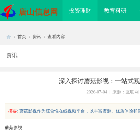
投资理财
教育科研
唐山信息网
首页
资讯
查看内容
资讯
Di
›
›
›
深入探讨蘑菇影视：一站式观
2026-07-04
|
来源：互联网
摘要
: 蘑菇影视作为综合性在线视频平台，以丰富资源、优质体验和智能
sc
蘑菇影视
看”：开启智能视觉时
商标转让：专业转让流程代办，