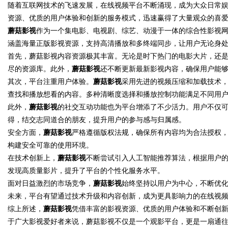
随着互联网技术的飞速发展，在线视频平台不断涌现，成为大众日常
资源、优质的用户体验和创新的服务模式，迅速赢得了大量观众的喜
让成功再付款
蘑菇影视
作为一个集电影、电视剧、综艺、动漫于一体的综合性影视
涵盖海量正版影视资源，支持高清播放和多终端同步，让用户无论身
首先，
蘑菇影视
内容资源极其丰富。无论是时下热门的电影大片，还
尽的资源库。此外，
蘑菇影视
还不断更新最新影视内容，确保用户能
uz
其次，平台注重用户体验。
蘑菇影视
采用先进的视频压缩和加载技术
查找和播放想看的内容。多种清晰度选择和播放控制功能满足不同用
此外，
蘑菇影视
的社交互动功能也为平台增添了不少活力。用户不仅
得，结交志同道合的朋友，提升用户的参与感与归属感。
安全方面，
蘑菇影视
严格遵循版权法规，确保所有内容均为合法授权
构建安全可靠的使用环境。
在技术创新上，
蘑菇影视
不断尝试引入人工智能推荐算法，根据用户
发现高质量影片，提升了平台的个性化服务水平。
!
面对日益激烈的市场竞争，
蘑菇影视
始终坚持以用户为中心，不断优
未来，平台有望通过技术升级和内容创新，成为更具影响力的在线视
综上所述，
蘑菇影视
凭借丰富的影视资源、优质的用户体验和不断创
于广大影视爱好者来说，蘑菇影视不仅是一个观影平台，更是一扇通