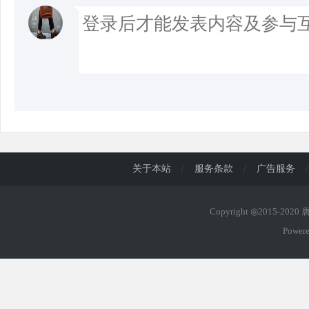
关于本站
/
服务条款
/
广告服务
/
Copyright ◎2015-202
Power