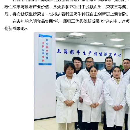
破性成果与显著产业价值，从众多参评项目中脱颖而出，荣获三等奖
后，再次斩获重磅荣誉，也标志着我国奶牛种源自主创新迈上新台阶
在去年的光明食品集团“第一届职工优秀创新成果奖”评选中，该
创新成果吧~
Bo
ar