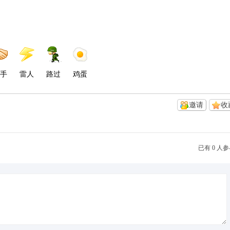
手
雷人
路过
鸡蛋
邀请
收
已有 0 人