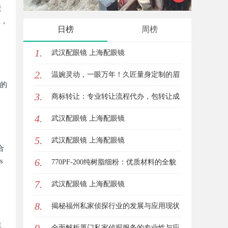
景
性，
日榜
周榜
1.
武汉配眼镜 上海配眼镜
2.
温婉灵动，一眼万年！久匠量身定制的眉
量的
3.
眼唇，才是你整张脸的点睛之笔！淡颜系
商标转让：专业转让流程代办，包转让成
4.
女生的气质加分项
功再付款
武汉配眼镜 上海配眼镜
5.
武汉配眼镜 上海配眼镜
合
6.
s
770PF-200纯树脂细粉：优质材料的全貌
7.
与应用
武汉配眼镜 上海配眼镜
8.
揭秘福州私家侦探行业的发展与应用现状
往
全面解析厦门私家侦探服务的专业性与应