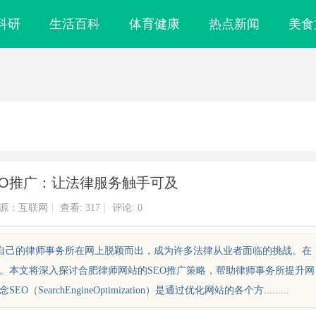
科研
生活百科
体育健康
热点新闻
美食
EO推广：让法律服务触手可及
源：互联网
|
查看:
317
|
评论: 0
让自己的律师事务所在网上脱颖而出，成为许多法律从业者面临的挑战。在
要。本文将深入探讨合肥律师网站的SEO推广策略，帮助律师事务所提升网
chEngineOptimization）是通过优化网站的各个方.........
海配眼镜
CO2 雕刻切割机：现代制造业的