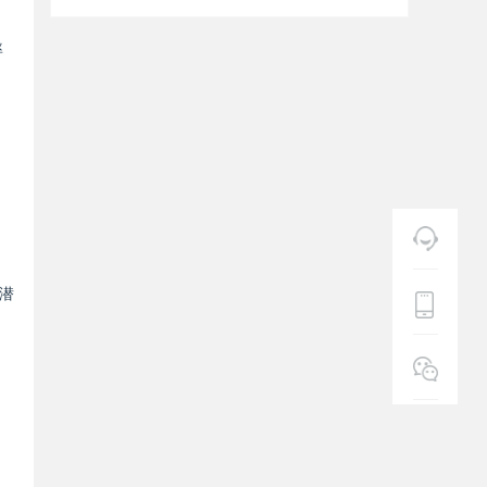
率
潜
，