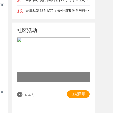
9.
从而
10.
用场景
天津私家侦探揭秘：专业调查服务与行业
现状详细解析
社区活动
一目
往期回顾
654人