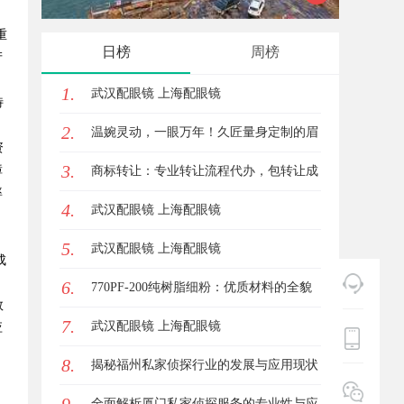
重
的魅力
日榜
周榜
产
1.
武汉配眼镜 上海配眼镜
特
2.
温婉灵动，一眼万年！久匠量身定制的眉
资
3.
障
眼唇，才是你整张脸的点睛之笔！淡颜系
商标转让：专业转让流程代办，包转让成
率
4.
女生的气质加分项
功再付款
武汉配眼镜 上海配眼镜
，
5.
武汉配眼镜 上海配眼镜
成
6.
770PF-200纯树脂细粉：优质材料的全貌
数
7.
与应用
武汉配眼镜 上海配眼镜
应
8.
揭秘福州私家侦探行业的发展与应用现状
全面解析厦门私家侦探服务的专业性与应