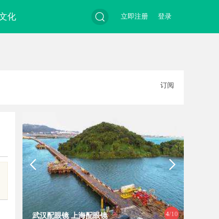
文化
立即注册
登录
搜
订阅
索
4
/10
武汉配眼镜 上海配眼镜
探索线