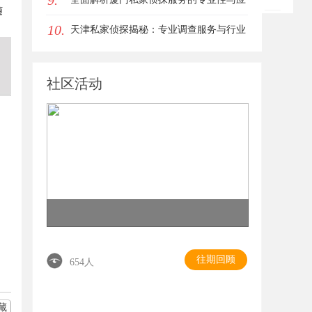
9.
随
10.
用场景
天津私家侦探揭秘：专业调查服务与行业
现状详细解析
社区活动
往期回顾
654人
藏