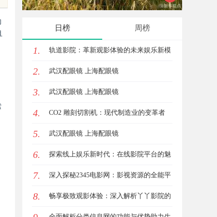
的
日榜
周榜
且
1.
轨道影院：革新观影体验的未来娱乐新模
2.
式
武汉配眼镜 上海配眼镜
3.
武汉配眼镜 上海配眼镜
索
4.
CO2 雕刻切割机：现代制造业的变革者
、
5.
武汉配眼镜 上海配眼镜
6.
探索线上娱乐新时代：在线影院平台的魅
7.
力与未来发展趋势
深入探秘2345电影网：影视资源的全能平
8.
台解析
畅享极致观影体验：深入解析丫丫影院的
魅力与优势
全面解析分类信息网的功能与优势助力生