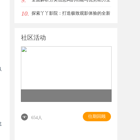
9.
10.
活便捷化
探索丫丫影院：打造极致观影体验的全新
影视平台
社区活动
以
往期回顾
654人
优