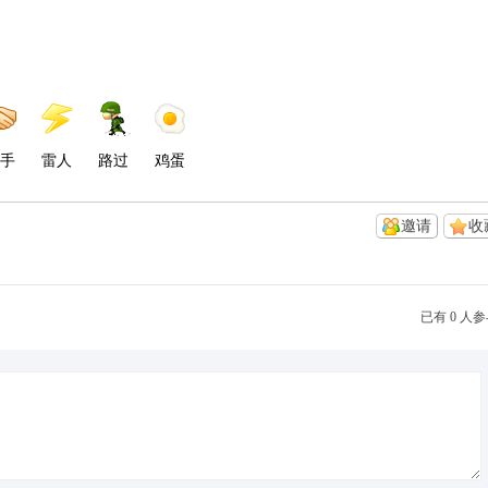
手
雷人
路过
鸡蛋
邀请
收
已有 0 人