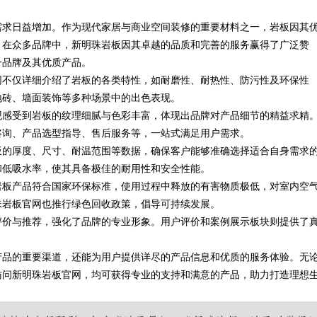
需求日益增加。作为现代家居与商业空间装修的重要材料之一，岩板因其
。在众多品牌中，新明珠岩板因其卓越的品质和完善的服务赢得了广泛赞
一品牌及其优质产品。
网不仅详细介绍了岩板的各类特性，如耐磨性、耐热性、防污性及环保性
地砖、墙面装饰等多种场景中的出色表现。
观感受到岩板的纹理细腻与色彩丰富，体现出品牌对产品细节的精益求精
咨询、产品选型指导、售后服务等，一站式满足用户需求。
板的厚度、尺寸、耐温范围等数据，确保客户能够准确选择适合自身需求
和低吸水率，使其具备极佳的耐用性和安全性能。
岩板产品符合国家环保标准，使用过程中释放的有害物质极低，对室内空
珠岩板官网也推行绿色回收政策，倡导可持续发展。
评价与推荐，强化了品牌的专业形象。用户评价和案例展示板块则提供了
产品的重要渠道，还能为用户提供详尽的产品信息和优质的服务体验。无
访问新明珠岩板官网，均可获得专业的支持和满意的产品，助力打造理想