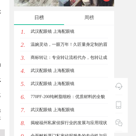
优
者
日榜
周榜
1.
武汉配眼镜 上海配眼镜
2.
温婉灵动，一眼万年！久匠量身定制的眉
。
3.
眼唇，才是你整张脸的点睛之笔！淡颜系
商标转让：专业转让流程代办，包转让成
的
4.
女生的气质加分项
功再付款
武汉配眼镜 上海配眼镜
气
5.
武汉配眼镜 上海配眼镜
真
6.
770PF-200纯树脂细粉：优质材料的全貌
7.
与应用
武汉配眼镜 上海配眼镜
论
生
8.
揭秘福州私家侦探行业的发展与应用现状
全面解析厦门私家侦探服务的专业性与应