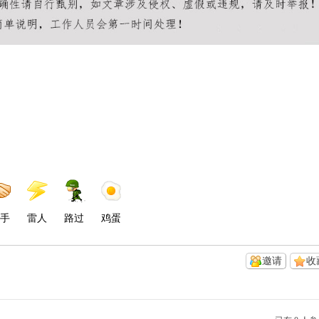
手
雷人
路过
鸡蛋
邀请
收