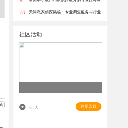
9.
10.
用场景
天津私家侦探揭秘：专业调查服务与行业
现状详细解析
社区活动
藏
往期回顾
654人