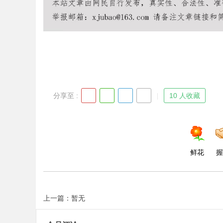
Bo
分享至 :
10 人收藏
ar
鲜花
握
上一篇：暂无