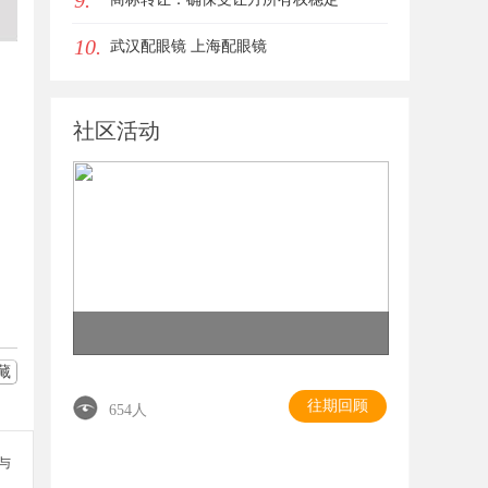
9.
10.
武汉配眼镜 上海配眼镜
社区活动
藏
往期回顾
654人
参与