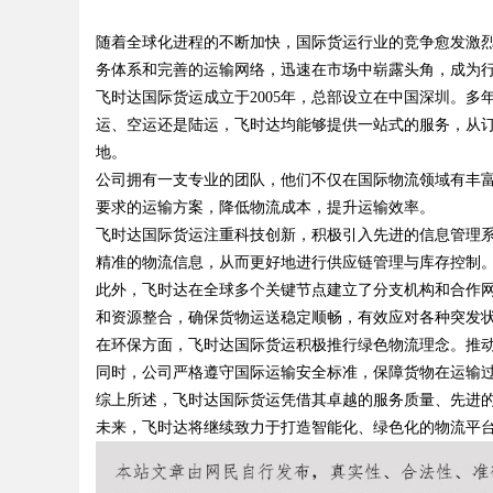
的新篇章
随着全球化进程的不断加快，国际货运行业的竞争愈发激
让成功再付款
务体系和完善的运输网络，迅速在市场中崭露头角，成为
飞时达国际货运成立于2005年，总部设立在中国深圳。
运、空运还是陆运，飞时达均能够提供一站式的服务，从
地。
uz
公司拥有一支专业的团队，他们不仅在国际物流领域有丰
要求的运输方案，降低物流成本，提升运输效率。
飞时达国际货运注重科技创新，积极引入先进的信息管理
精准的物流信息，从而更好地进行供应链管理与库存控制
此外，飞时达在全球多个关键节点建立了分支机构和合作
和资源整合，确保货物运送稳定顺畅，有效应对各种突发
在环保方面，飞时达国际货运积极推行绿色物流理念。推
同时，公司严格遵守国际运输安全标准，保障货物在运输
!
综上所述，飞时达国际货运凭借其卓越的服务质量、先进
未来，飞时达将继续致力于打造智能化、绿色化的物流平