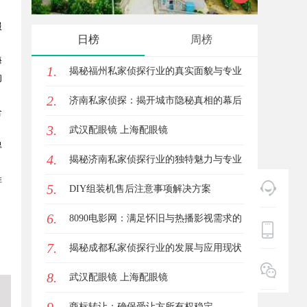
服
全貌与
日榜
周榜
海
1.
揭秘福州私家侦探行业的真实面貌与专业
的
2.
服务
济南私家侦探：揭开城市隐秘真相的幕后
合
3.
英雄
武汉配眼镜 上海配眼镜
得
4.
揭秘济南私家侦探行业的独特魅力与专业
排
5.
服务
DIY组装机售后注意事项解决方案
。
6.
8090电影网：满足怀旧与热播影视需求的
7.
理想平台
揭秘成都私家侦探行业的发展与应用现状
。
8.
全解析
武汉配眼镜 上海配眼镜
商标转让：确保受让方所有权稳定