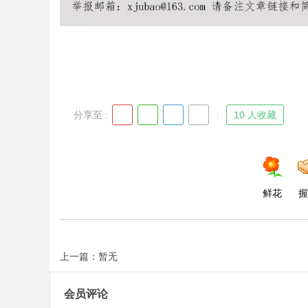
Bo
分享至 :
10 人收藏
鲜花
握
ar
上一篇：暂无
会员评论