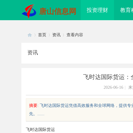
投资理财
教育
唐山信息网
首页
资讯
查看内容
资讯
Di
›
›
›
飞时达国际货运：
2026-06-16
|
来
摘要
: 飞时达国际货运凭借高效服务和全球网络，提供
先。......
sc
飞时达国际货运
度解析“云看看”：开启智能视觉时
商标转让：专业转让