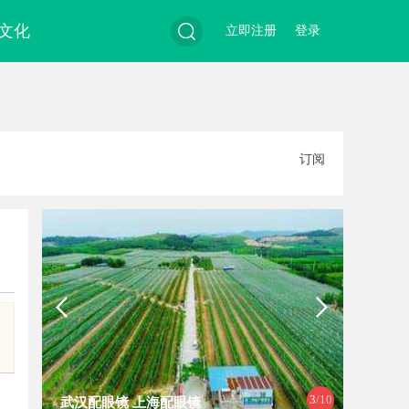
文化
立即注册
登录
搜
订阅
索
3
/10
武汉配眼镜 上海配眼镜
770P