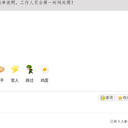
手
雷人
路过
鸡蛋
邀请
收
已有 0 人