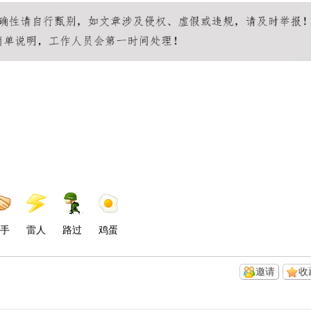
手
雷人
路过
鸡蛋
邀请
收