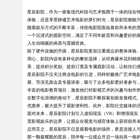
生活便捷化
星辰影院，作为一家集现代科技与艺术氛围于一体的综合
体验，还是享受静谧艺术电影的梦幻时光，星辰影院都能
随着娱乐方式的不断丰富，传统电影院面临着前所未有的
一个沉浸式的观影空间，满足了不同年龄层和兴趣爱好的观
入生动细腻的画质与震撼音效。
uz
除了硬件设施的升级，星辰影院更加注重观众的整体体验
用心。影院内设有多样化的餐饮选择，从经典爆米花到精
系，提供积分奖励、提前订票及专属观影活动，让粉丝们
星辰影院不仅关注商业电影的引进，同样积极推广艺术电
展、导演见面会及专题讲座，吸引了众多电影爱好者参与
丰富的电影教育项目，激发他们对影视艺术的兴趣与创作
在数字化浪潮的推动下，星辰影院不断探索创新发展模式。
优惠券，极大提升了观影便利性。此外，影院社交媒体的
!
面对未来，星辰影院计划引入虚拟现实（VR）和增强现实
宽影视娱乐的边界，让观众在视觉与感官体验上获得前所
总而言之，星辰影院不仅是观看电影的场所，更是连接人
那一颗最耀眼的星辰，陪伴每一位观众开启一场别具一格