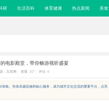
科研
生活百科
体育健康
热点新闻
美食
空的电影殿堂，带你畅游视听盛宴
源：互联网
|
查看:
317
|
评论: 0
观影体验。凭借卓越设施和贴心服务，成为城市文化交流的重要平台，点亮
镜
轨道影院：革新观影体验的未来娱乐