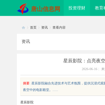
投资理财
教育
唐山信息网
首页
资讯
查看内容
资讯
Di
›
›
›
星辰影院：点亮夜
2026-06-16
|
来
摘要
: 星辰影院融合先进技术与艺术氛围，提供沉浸式
夜空中的电影殿堂。......
sc
星辰影院
面解析分类信息网的功能与优势助
武汉配眼镜 上海配眼