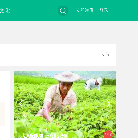
文化
立即注册
登录
搜
订阅
索
3
/10
武汉配眼镜 上海配眼镜
武汉配