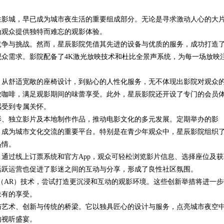
性影城，早已成为城市夜生活的重要组成部分。无论是寻求激动人心的大
新模式
为观众提供独特而难忘的观影体验。
竞争与挑战。然而，星辰影院凭借其先进的设备与优质的服务，成功打造
众需求。影院配备了4K激光放映技术和杜比全景声系统，为每一场放映
。从舒适宽敞的座椅设计，到贴心的人性化服务，无不体现出影院对观众
致咖啡，满足观影期间的味蕾享受。此外，星辰影院还开设了专门的会员
感受到专属关怀。
影、独立影片及本地制作作品，推动电影文化的多元发展。定期举办的影
，成为城市文化交流的重要平台。特别是在青少年观众中，星辰影院组织
热情。
通过线上订票系统和官方App，观众可轻松浏览影片信息、选择座位及获
活跃运营也促进了影迷之间的互动与分享，形成了良性社区氛围。
（AR）技术，尝试打造更沉浸和互动的观影环境。这些创新举措将进一步
未有的享受。
与艺术、创新与传统的桥梁。它以独具匠心的设计与服务，点亮城市夜空
的视听盛宴。