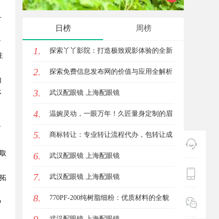
片
日榜
周榜
了
1.
探索丫丫影院：打造极致观影体验的全新
注
2.
影视平台
探索免费信息发布网的价值与应用全解析
的
3.
体
武汉配眼镜 上海配眼镜
4.
温婉灵动，一眼万年！久匠量身定制的眉
了
5.
眼唇，才是你整张脸的点睛之笔！淡颜系
商标转让：专业转让流程代办，包转让成
取
6.
女生的气质加分项
功再付款
武汉配眼镜 上海配眼镜
7.
武汉配眼镜 上海配眼镜
拓
8.
770PF-200纯树脂细粉：优质材料的全貌
中
与应用
武汉配眼镜 上海配眼镜