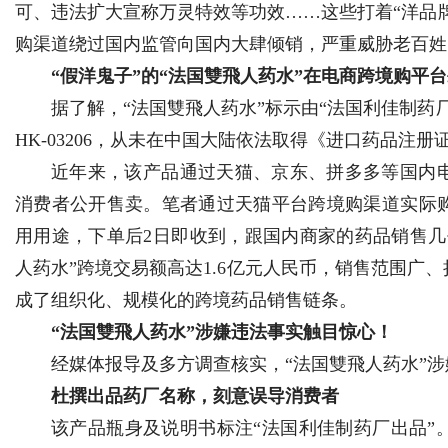
可、违法扩大宣称万灵特效等功效……这些打着“洋品牌
购渠道绕过国内监管向国内大肆倾销，严重威胁老百姓
“假洋鬼子”的“法国雙飛人药水”在电商跨境购平
据了解，“法国雙飛人药水”标示由“法国利佳制药
Bo
HK-03206，从未在中国大陆依法取得《进口药品注册
近年来，该产品通过天猫、京东、拼多多等国内
消费者公开售卖。笔者通过天猫平台跨境购渠道实际
用用途，下单后2日即收到，跟国内商家的药品销售几
人药水”跨境交易额高达1.6亿元人民币，销售范围广
成了组织化、规模化的跨境药品销售链条。
ar
“法国雙飛人药水”涉嫌违法事实触目惊心！
经媒体报导及多方调查核实，“法国雙飛人药水”
杜撰出品药厂名称，刻意误导消费者
该产品瓶身及说明书标注“法国利佳制药厂出品”