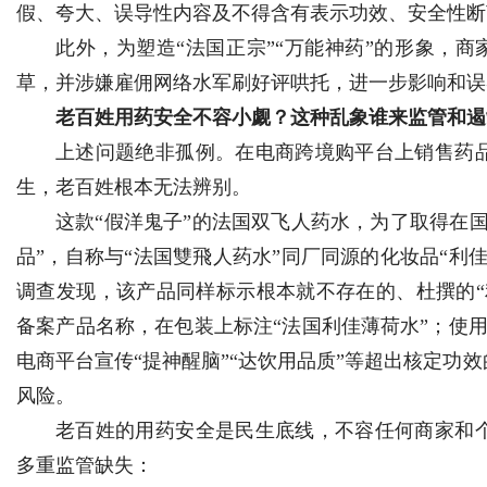
假、夸大、误导性内容及不得含有表示功效、安全性断
此外，为塑造“法国正宗”“万能神药”的形象，
草，并涉嫌雇佣网络水军刷好评哄托，进一步影响和误
老百姓用药安全不容小觑？这种乱象谁来监管和遏
上述问题绝非孤例。在电商跨境购平台上销售药
生，老百姓根本无法辨别。
这款“假洋鬼子”的法国双飞人药水，为了取得在
品”，自称与“法国雙飛人药水”同厂同源的化妆品“利
调查发现，该产品同样标示根本就不存在的、杜撰的“
备案产品名称，在包装上标注“法国利佳薄荷水”；使用
电商平台宣传“提神醒脑”“达饮用品质”等超出核定功
风险。
老百姓的用药安全是民生底线，不容任何商家和
多重监管缺失：