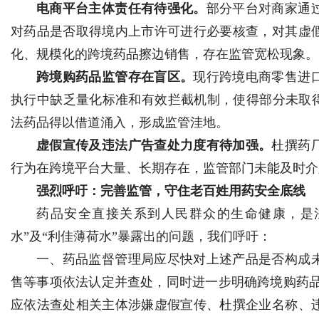
电商平台主体责任有待强化。
部分平台对商家通
对药品是否取得境内上市许可进行必要核查，对其虚
化、规模化的跨境药品擦边销售，存在监管宽松现象。
跨境购药品监管存在盲区。
现行跨境电商零售进
执行中缺乏量化标准和有效拦截机制，使得部分未取得
法药品得以借道涌入，形成监管洼地。
虚假宣传及违法广告查处力度有待加强。
杜撰药
行为在跨境平台大量、长期存在，监管部门未能及时介
强烈呼吁：完善监管，守住老百姓用药安全底线
药品安全直接关系到人民群众的生命健康，是
水”及“利佳薄荷水”暴露出的问题，我们呼吁：
一、药品监督管理局应尽快对上述产品是否构成
售等事项依法认定并查处，同时进一步明确跨境购药品
应依法查处相关主体涉嫌虚假宣传、杜撰企业名称、