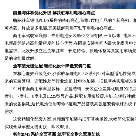
能量与体积优化升级 解决驻车用电核心痛点
d
骆驼驻车锂电PLUS系列的核心亮点,首推7度电产品的全新亮相。相
可承载、释放更多电能,完美破解商用车驻车用电核心痛点。
商用车驾驶室底部、专用电池安装舱位空间有限,一直以来,“电量不
电新品凭借超高能量密度的核心优势,在固定安装空间内最大化提升电
电需求。此次升级立足货车驻车、长途待命、原地休整等真实用车场景
足的储能最优解。
全车型无缝适配 精细化设计降低安装门槛
在核心能效升级之外,骆驼驻车锂电PLUS系列针对车型适配性完成
来的安装繁琐、适配性差等行业难题,让电池加装、旧机替换实现标准
针对市面商用车车型多样、底盘结构、安装点位差异化明显的特点,本
度电、7度电、8度电及L225型号产品,标配专用橡胶缓冲垫,车辆行
来的设备损耗,延长电池使用寿命;6度电产品搭载高强度安装螺杆系统
需求。
这套精细化配套方案,兼顾新车加装与旧车替换场景,大幅简化安装流
实现全系车型无缝衔接、即装即用。
智能BMS系统全面革新 筑牢安全耐久双重防线