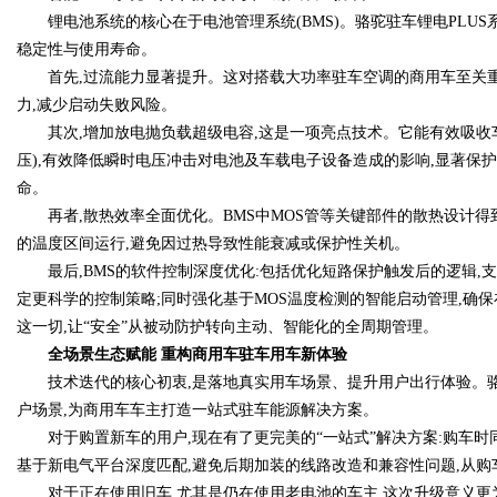
锂电池系统的核心在于电池管理系统(BMS)。骆驼驻车锂电PLUS
稳定性与使用寿命。
首先,过流能力显著提升。这对搭载大功率驻车空调的商用车至关重要
力,减少启动失败风险。
其次,增加放电抛负载超级电容,这是一项亮点技术。它能有效吸收
压),有效降低瞬时电压冲击对电池及车载电子设备造成的影响,显著保
命。
再者,散热效率全面优化。BMS中MOS管等关键部件的散热设计得
的温度区间运行,避免因过热导致性能衰减或保护性关机。
最后,BMS的软件控制深度优化:包括优化短路保护触发后的逻辑,支
定更科学的控制策略;同时强化基于MOS温度检测的智能启动管理,确
这一切,让“安全”从被动防护转向主动、智能化的全周期管理。
全场景生态赋能 重构商用车驻车用车新体验
技术迭代的核心初衷,是落地真实用车场景、提升用户出行体验。骆驼
户场景,为商用车车主打造一站式驻车能源解决方案。
对于购置新车的用户,现在有了更完美的“一站式”解决方案:购车时同
基于新电气平台深度匹配,避免后期加装的线路改造和兼容性问题,从
对于正在使用旧车,尤其是仍在使用老电池的车主,这次升级意义更为直