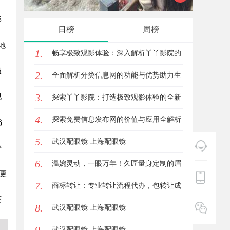
影
新模式
日榜
周榜
地
1.
畅享极致观影体验：深入解析丫丫影院的
员
2.
魅力与优势
全面解析分类信息网的功能与优势助力生
3.
视
活便捷化
探索丫丫影院：打造极致观影体验的全新
4.
影视平台
探索免费信息发布网的价值与应用全解析
将
5.
武汉配眼镜 上海配眼镜
严
6.
温婉灵动，一眼万年！久匠量身定制的眉
更
7.
眼唇，才是你整张脸的点睛之笔！淡颜系
商标转让：专业转让流程代办，包转让成
还
8.
女生的气质加分项
功再付款
武汉配眼镜 上海配眼镜
武汉配眼镜 上海配眼镜