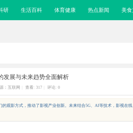
科研
生活百科
体育健康
热点新闻
美食
的发展与未来趋势全面解析
源：互联网
|
查看:
317
|
评论: 0
们的观影方式，推动了影视产业创新。未来结合5G、AI等技术，影视在线
镜
多方共探金融AI落地路径，天创信用