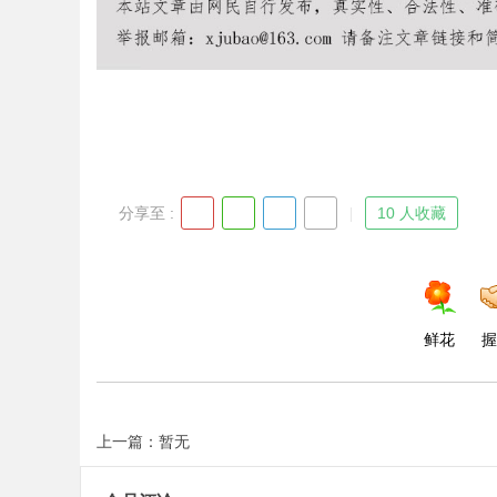
Bo
分享至 :
10 人收藏
ar
鲜花
握
上一篇：暂无