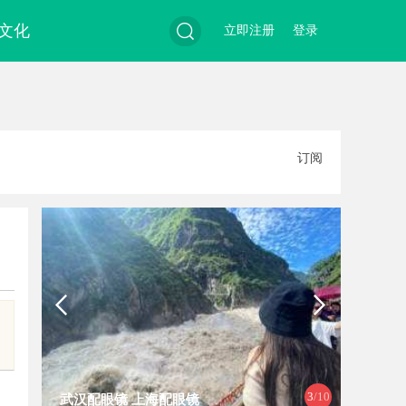
文化
立即注册
登录
搜
订阅
索
3
/10
武汉配眼镜 上海配眼镜
轨道影