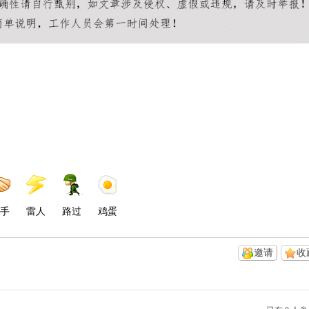
手
雷人
路过
鸡蛋
邀请
收