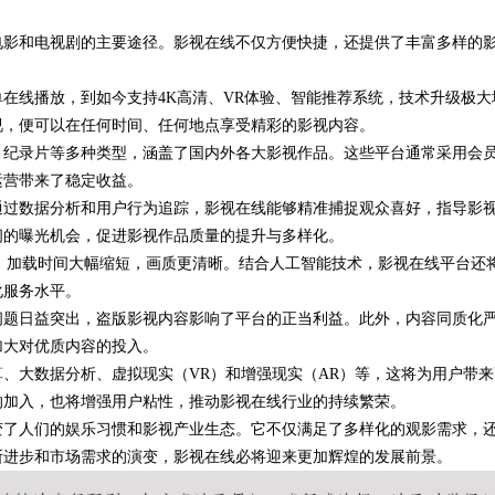
电影和电视剧的主要途径。影视在线不仅方便快捷，还提供了丰富多样的
星图AI助力产业金融智能升级
在线播放，到如今支持4K高清、VR体验、智能推荐系统，技术升级极大
视，便可以在任何时间、任何地点享受精彩的影视内容。
、纪录片等多种类型，涵盖了国内外各大影视作品。这些平台通常采用会
运营带来了稳定收益。
通过数据分析和用户行为追踪，影视在线能够精准捕捉观众喜好，指导影
阔的曝光机会，促进影视作品质量的提升与多样化。
，加载时间大幅缩短，画质更清晰。结合人工智能技术，影视在线平台还
化服务水平。
问题日益突出，盗版影视内容影响了平台的正当利益。此外，内容同质化
加大对优质内容的投入。
、大数据分析、虚拟现实（VR）和增强现实（AR）等，这将为用户带来
的加入，也将增强用户粘性，推动影视在线行业的持续繁荣。
变了人们的娱乐习惯和影视产业生态。它不仅满足了多样化的观影需求，
断进步和市场需求的演变，影视在线必将迎来更加辉煌的发展前景。