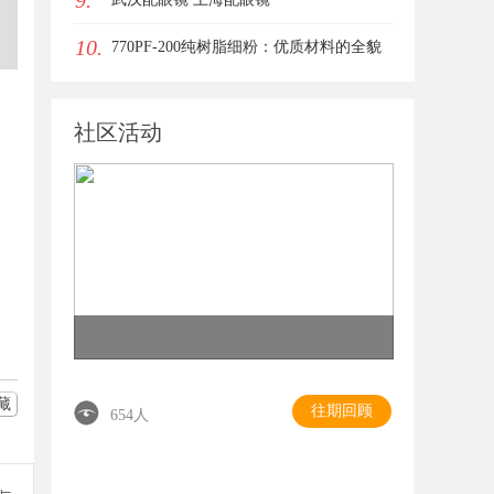
9.
10.
770PF-200纯树脂细粉：优质材料的全貌
与应用
社区活动
藏
往期回顾
654人