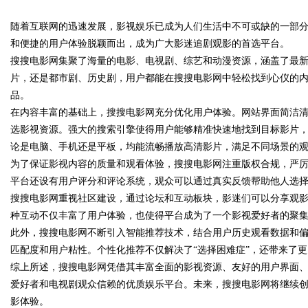
随着互联网的迅速发展，影视娱乐已成为人们生活中不可或缺的一部
发体系全解析
和便捷的用户体验脱颖而出，成为广大影迷追剧观影的首选平台。
搜搜电影网集聚了海量的电影、电视剧、综艺和动漫资源，涵盖了最
片，还是都市剧、历史剧，用户都能在搜搜电影网中轻松找到心仪的
品。
uz
在内容丰富的基础上，搜搜电影网充分优化用户体验。网站界面简洁
选影视资源。强大的搜索引擎使得用户能够精准快速地找到目标影片
论是电脑、手机还是平板，均能流畅播放高清影片，满足不同场景的
为了保证影视内容的质量和观看体验，搜搜电影网注重版权合规，严
平台还设有用户评分和评论系统，观众可以通过真实反馈帮助他人选
搜搜电影网重视社区建设，通过论坛和互动板块，影迷们可以分享观
种互动不仅丰富了用户体验，也使得平台成为了一个影视爱好者的聚
此外，搜搜电影网不断引入智能推荐技术，结合用户历史观看数据和
!
匹配度和用户粘性。个性化推荐不仅解决了“选择困难症”，还带来了
综上所述，搜搜电影网凭借其丰富全面的影视资源、友好的用户界面
爱好者和电视剧观众信赖的优质娱乐平台。未来，搜搜电影网将继续
影体验。