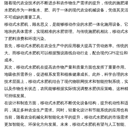
随着现代农业技术的不断进步和农作物生产需求的提升，传统的施肥
水肥机作为一种集水、肥、药于一体的现代农业机械设备，凭借其灵
发体系全解析
不可或缺的重要工具。
移动式水肥机，顾名思义，是能够移动作业的水肥一体化施用设备。
地块的具体需求，实现精准的水肥管理。与传统施肥机相比，移动式
了肥料浪费和环境污染。
uz
首先，移动式水肥机在农业生产中的应用极大提高了劳动效率。传统
大。而移动式水肥机可以根据预设路线自动行走，配合现代GPS定位
成本。
其次，移动式水肥机在提高农作物产量和质量方面也发挥了重要作用
地吸收所需养分，促进根系发育和植株健康成长。此外，科学合理的
技术层面上，移动式水肥机结合了现代物联网技术和智能控制系统，
以及作物生长状态，农民能够根据实际情况调整水肥供应策略。这种
可持续发展。
!
在设计和制造方面，移动式水肥机不断优化设备结构，提升机动性和
药，满足多种农业生产需求。同时，轻量化设计和节能系统的应用也
当前，随着农业机械化和智能化水平的提升，移动式水肥机的市场需
更加智能化、环保化方向发展。未来，移动式水肥机有望与人工智能