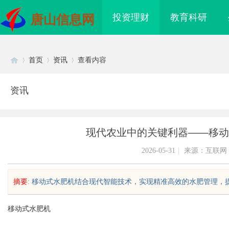
投资理财
教育科研
唐山信息网
首页
资讯
查看内容
资讯
Di
›
›
›
现代农业中的关键利器——移动
2026-05-31
|
来源：互联网
摘要
: 移动式水肥机结合现代智能技术，实现精准高效的水肥管理，提高
sc
移动式水肥机
海配眼镜
贝净 AC 国际医疗实验室，标准