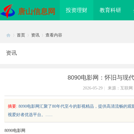
投资理财
教育科研
唐山信息网
首页
资讯
查看内容
资讯
Di
›
›
›
8090电影网：怀旧与现
2026-05-29
|
来源：互联网
摘要
: 8090电影网汇聚了80年代至今的影视精品，提供高清流畅
视爱好者优选平台。......
sc
8090电影网
揭秘！专业充电桩项目软件开发商，
开店最怕“搜不到