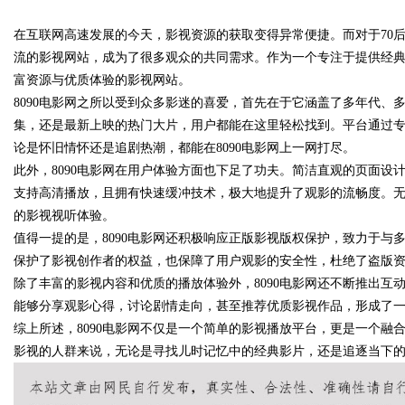
究竟藏着哪些行业秘诀？
在互联网高速发展的今天，影视资源的获取变得异常便捷。而对于70后
花钱，ai却天天给
流的影视网站，成为了很多观众的共同需求。作为一个专注于提供经典
富资源与优质体验的影视网站。
8090电影网之所以受到众多影迷的喜爱，首先在于它涵盖了多年代、多
集，还是最新上映的热门大片，用户都能在这里轻松找到。平台通过
uz
论是怀旧情怀还是追剧热潮，都能在8090电影网上一网打尽。
此外，8090电影网在用户体验方面也下足了功夫。简洁直观的页面
支持高清播放，且拥有快速缓冲技术，极大地提升了观影的流畅度。
的影视视听体验。
值得一提的是，8090电影网还积极响应正版影视版权保护，致力于
保护了影视创作者的权益，也保障了用户观影的安全性，杜绝了盗版
除了丰富的影视内容和优质的播放体验外，8090电影网还不断推出
能够分享观影心得，讨论剧情走向，甚至推荐优质影视作品，形成了
!
综上所述，8090电影网不仅是一个简单的影视播放平台，更是一个
影视的人群来说，无论是寻找儿时记忆中的经典影片，还是追逐当下的流