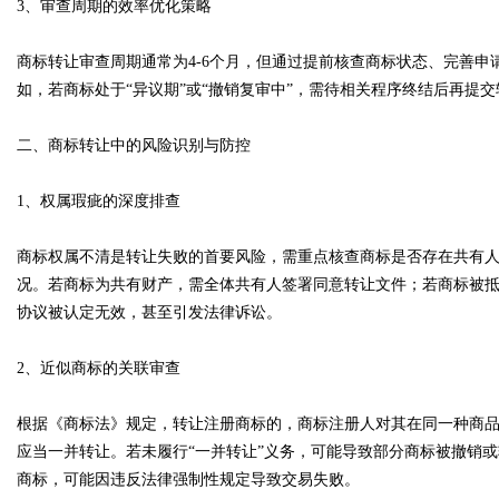
3、审查周期的效率优化策略
商标转让审查周期通常为4-6个月，但通过提前核查商标状态、完善
d
如，若商标处于“异议期”或“撤销复审中”，需待相关程序终结后再提
二、商标转让中的风险识别与防控
1、权属瑕疵的深度排查
商标权属不清是转让失败的首要风险，需重点核查商标是否存在共有
况。若商标为共有财产，需全体共有人签署同意转让文件；若商标被
协议被认定无效，甚至引发法律诉讼。
2、近似商标的关联审查
根据《商标法》规定，转让注册商标的，商标注册人对其在同一种商
应当一并转让。若未履行“一并转让”义务，可能导致部分商标被撤销
商标，可能因违反法律强制性规定导致交易失败。