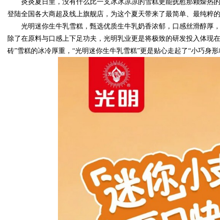
炎炎夏日里，没有什么比一支冰冰凉凉的雪糕更能抚慰那颗燥热
登陆全国各大商超及线上旗舰店，为这个夏天带来了最简单、最纯粹的
光明迷你生牛乳雪糕，甄选优质生牛乳奶香浓郁，口感丝滑醇厚
除了在原料与口感上下足功夫，光明乳业更是将极致的研发投入体现在
砖”雪糕的冰冷厚重，“光明迷你生牛乳雪糕”更是贴心走起了“小巧身形
Bo
ar