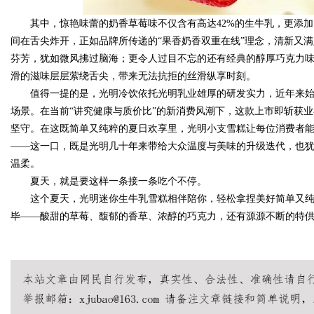
其中，惊艳味蕾的奶香草莓味不仅含有高达42%的生牛乳，更添加
间在舌尖炸开，正如品牌所传递的“果香奶香双重在线”理念，清新又
芬芳，犹如微风拂过脑海；更令人过目不忘的还有经典的醇厚巧克力味，
滑的滋味层层萦绕舌尖，带来无法抗拒的丝滑纵享时刻。
值得一提的是，光明冷饮依托光明乳业雄厚的研发实力，近年来始
场景。在当前“讲究健康与质价比”的新消费风潮下，这款上市即斩获
坚守。在这既简单又纯粹的夏日欢享里，光明小支雪糕让每位消费者
——这一口，既是光明几十年来带给大众温度与美味的升级迭代，也
温柔。
夏天，就是要这样一条接一条吃个不停。
这个夏天，光明迷你生牛乳雪糕相伴陪你，轻松拿捏美好简单又纯
毕——酸甜的草莓、馥郁的香草、浓醇的巧克力，还有源源不断的特供新