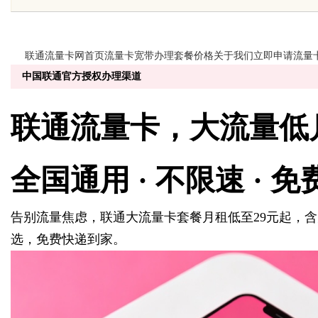
与应用
展的先锋企业
联
联通
流量卡
网
首页
流量卡
宽带办理
套餐价格
关于我们
立即申请流量
中国联通官方授权办理渠道
uz
联通
流量卡
，大流量
低
全国通用 · 不限速 · 
告别流量焦虑，联通大流量卡套餐月租低至29元起，
选，免费快递到家。
!