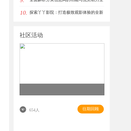
9.
10.
活便捷化
探索丫丫影院：打造极致观影体验的全新
影视平台
社区活动
往期回顾
654人