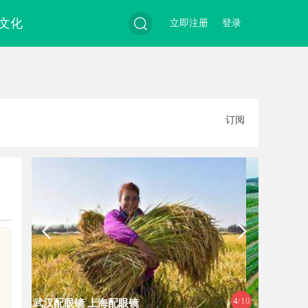
文化
立即注册
登录
搜
订阅
索
4
/10
武汉配眼镜 上海配眼镜
上海工