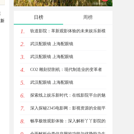
实践探
道
日榜
周榜
该新
1.
轨道影院：革新观影体验的未来娱乐新模
2.
式
武汉配眼镜 上海配眼镜
3.
武汉配眼镜 上海配眼镜
4.
CO2 雕刻切割机：现代制造业的变革者
5.
武汉配眼镜 上海配眼镜
6.
探索线上娱乐新时代：在线影院平台的魅
7.
力与未来发展趋势
深入探秘2345电影网：影视资源的全能平
8.
台解析
畅享极致观影体验：深入解析丫丫影院的
魅力与优势
全面解析分类信息网的功能与优势助力生