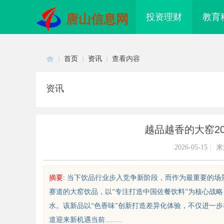
投资理财
教育
唐山信息网
首页
资讯
查看内容
资讯
Di
›
›
›
越品越香的大窑2
2026-05-15
|
来
摘要
: 当下饮品行业步入竞争新阶段，而作为最重要的
赛道的大窑饮品，以“专注打造中国佐餐饮料”为核心战
sc
水。该新品以“色香味”创新打造差异化体验，不仅进一步
道迎来新机遇当前.........
 AC 国际医疗实验室，标准化研
3d激光内雕机：精密