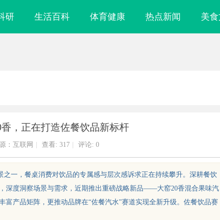
科研
生活百科
体育健康
热点新闻
美食
0香，正在打造佐餐饮品新标杆
源：互联网
|
查看:
317
|
评论: 0
场景之一，餐桌消费对饮品的专属感与层次感诉求正在持续攀升。深耕餐饮
略，深度洞察场景与需求，近期推出重磅战略新品——大窑20香混合果味汽
丰富产品矩阵，更推动品牌在“佐餐汽水”赛道实现全新升级。佐餐饮品赛
雕刻与创新应用
武汉配眼镜 上海配眼镜