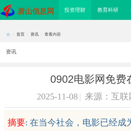
投资理财
教育科研
唐山信息网
首页
资讯
查看内容
资讯
Di
›
›
›
0902电影网免
2025-11-08
|
来源：互联
sc
摘要
: 在当今社会，电影已经
海配眼镜
武汉配眼镜 上海配眼镜