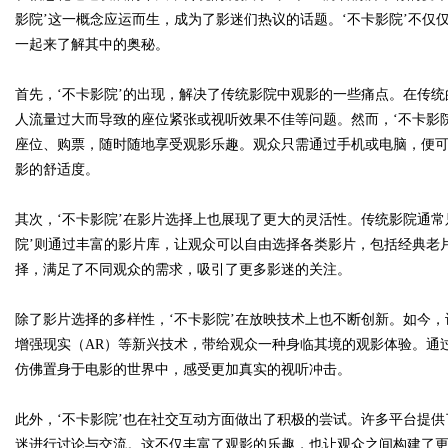
影院’这一概念应运而生，成为了影迷们热议的话题。‘不卡影院’不
一起来了解其中的奥秘。
首先，‘不卡影院’的出现，解决了传统影院中观影的一些痛点。在传
Bo
人流量过大而导致的座位紧张或视听效果不佳等问题。然而，‘不卡影
座位、购票，随时随地享受观影乐趣。观众只需通过手机或电脑，便
影的舒适度。
其次，‘不卡影院’在影片选择上也展现了更大的灵活性。传统影院通
院’则通过丰富的影片库，让观众可以自由选择各类影片，包括经典老
择，满足了不同观众的需求，吸引了更多影迷的关注。
ar
除了影片选择的多样性，‘不卡影院’在放映技术上也不断创新。如今，
增强现实（AR）等新兴技术，带给观众一种身临其境的观影体验。通
仿佛置身于电影的世界中，感受更加真实的视听冲击。
此外，‘不卡影院’也在社交互动方面做出了积极的尝试。许多平台提
迷进行讨论与交流。这不仅丰富了观影的乐趣，也让观众之间构建了