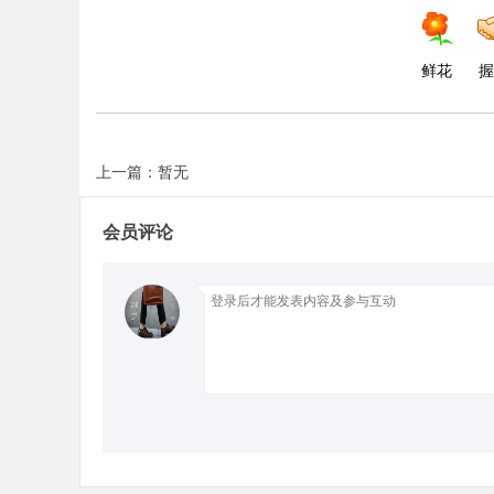
d
鲜花
握
上一篇：暂无
会员评论