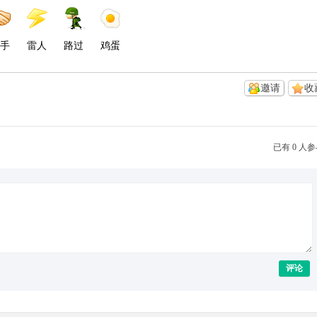
手
雷人
路过
鸡蛋
邀请
收
已有 0 人
评论