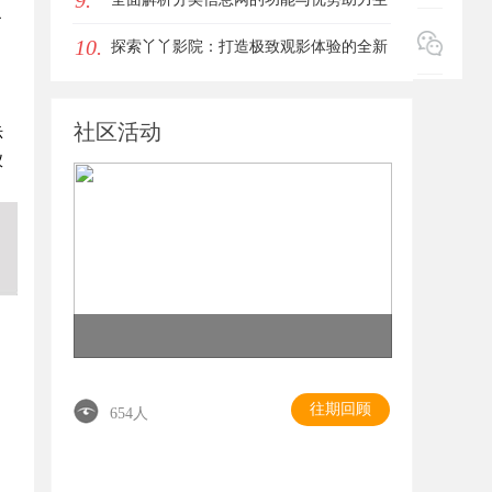
9.
了
10.
活便捷化
探索丫丫影院：打造极致观影体验的全新
，
影视平台
社区活动
示
仪
往期回顾
654人