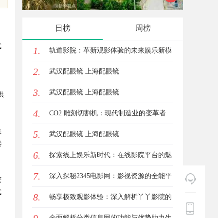
实践探
日榜
周榜
式
1.
轨道影院：革新观影体验的未来娱乐新模
2.
式
武汉配眼镜 上海配眼镜
3.
武汉配眼镜 上海配眼镜
供
4.
CO2 雕刻切割机：现代制造业的变革者
差
5.
武汉配眼镜 上海配眼镜
选
6.
探索线上娱乐新时代：在线影院平台的魅
7.
力与未来发展趋势
深入探秘2345电影网：影视资源的全能平
获
式
8.
台解析
畅享极致观影体验：深入解析丫丫影院的
魅力与优势
全面解析分类信息网的功能与优势助力生