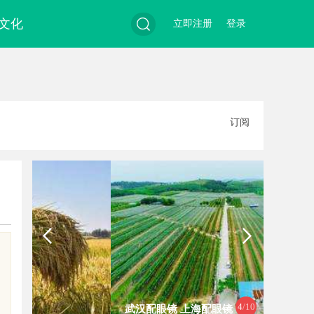
文化
立即注册
登录
搜
订阅
索
4
/10
武汉配眼镜 上海配眼镜
上海工