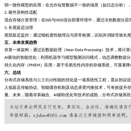
弱一致性模型的应用：在允许短暂数据不一致的场景（如日志分析）
硬件异构性适配
2.
混合存储介质管理：在
与
混合部署环境中，通过冷热数据分层
SSD
HDD
长尾延迟治理
3.
尾部延迟监控：通过细粒度性能埋点与异常检测，识别并消除导致长
五、未来发展趋势
存算一体架构：通过近数据处理（
）技术，将计算
Near-Data Processing
驱动的智能优化：利用机器学习模型预测访问模式，动态调整数据分
AI
持久化内存（
）应用：基于非易失性内存的存储系统，可显著降
PMEM
六、总结
分布式存储系统与
云主机
性能的优化是一项系统性工程，需从协议设
IO
入低延迟传输协议、智能缓存机制及动态
承受
均衡技术，可有效提升
量。未来，随着存算融合、
辅助优化等技术的成熟，分布式存储系统
AI