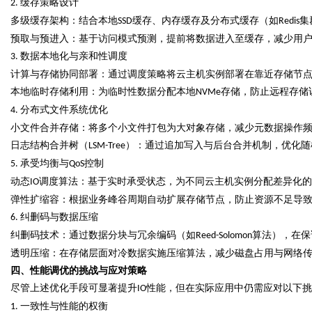
缓存策略设计
2.
多级缓存架构：结合本地
缓存、内存缓存及分布式缓存（如
集
SSD
Redis
预取与预进入：基于访问模式预测，提前将数据进入至缓存，减少用
数据本地化与亲和性调度
3.
计算与存储协同部署：通过调度策略将云主机实例部署在靠近存储节
本地临时存储利用：为临时性数据分配本地
存储，
防止
远程存储
NVMe
分布式文件系统优化
4.
小文件合并存储：将多个小文件打包为大对象存储，减少元数据操作
日志结构合并树（
）：通过追加写入与后台合并机制，优化随
LSM-Tree
承受
均衡与
控制
5.
QoS
动态
调度算法：基于实时
承受
状态，为不同云主机实例分配差异化的
IO
弹性扩缩容：根据业务峰谷周期自动扩展存储节点，
防止
资源不足导
纠删码与数据压缩
6.
纠删码技术：通过数据分块与冗余编码（如
算法），在保
Reed-Solomon
透明压缩：在存储层面对冷数据实施压缩算法，减少磁盘占用与网络
四、性能调优的挑战与应对策略
尽管上述优化手段可显著提升
性能，但在实际应用中仍需应对以下挑
IO
一致性与性能的权衡
1.