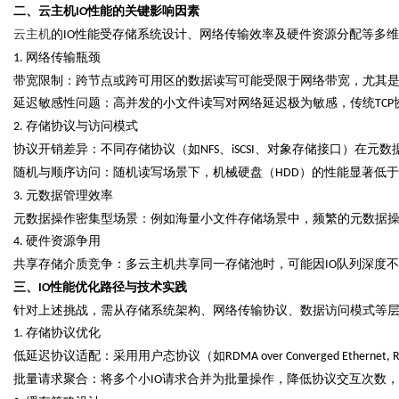
二、云主机
性能的关键影响因素
IO
云主机
的
性能受存储系统设计、网络传输效率及硬件资源分配等多维
IO
d
网络传输瓶颈
1.
带宽限制：跨节点或跨可用区的数据读写可能受限于网络带宽，尤其
延迟敏感性问题：高并发的小文件读写对网络延迟极为敏感，传统
TCP
存储协议与访问模式
2.
协议开销差异：不同存储协议（如
、
、对象存储接口）在元数
NFS
iSCSI
随机与顺序访问：随机读写场景下，机械硬盘（
）的性能显著低于
HDD
元数据管理效率
3.
元数据操作密集型场景：例如海量小文件存储场景中，频繁的元数据
硬件资源争用
4.
共享存储介质竞争：多云主机共享同一存储池时，可能因
队列深度不
IO
三、
性能优化路径与技术实践
IO
针对上述挑战，需从存储系统架构、网络传输协议、数据访问模式等
存储协议优化
1.
低延迟协议适配：采用用户态协议（如
RDMA over Converged Ethernet, 
批量请求聚合：将多个小
请求合并为批量操作，降低协议交互次数，
IO