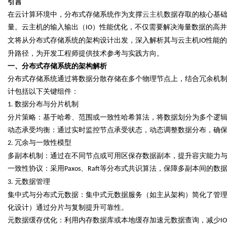
引言
在云计算环境中，分布式存储系统作为支撑
云主机
数据存取的核心基
量。云主机的输入输出（
）性能优化，不仅需要解决海量数据的高并
IO
文将从分布式存储系统的架构设计出发，深入解析其与云主机
性能的
IO
升路径，为开发工程师提供技术参考与实践方向。
Bo
一、分布式存储系统的架构解析
分布式存储系统通过将数据分散存储在多个物理节点上，结合冗余机
计包括以下关键组件：
数据分布与分片机制
1.
分片策略：基于哈希、范围或一致性哈希算法，将数据划分为多个逻
动态
承受
均衡：通过实时监控节点
承受
状态，动态调整数据分布，确
冗余与一致性模型
2.
ar
多副本机制：通过在不同节点或可用区保存数据副本，提升容灾能力
一致性协议：采用
、
等分布式共识算法，保障多副本间的数
Paxos
Raft
元数据管理
3.
集中式与分布式元数据：集中式元数据服务（如主从架构）简化了管
化设计）通过分片与复制提升可靠性。
元数据缓存优化：利用内存数据库或本地缓存加速元数据查询，减少
IO