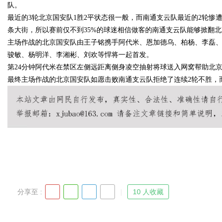
队。
最近的3轮北京国安队1胜2平状态很一般，而南通支云队最近的2轮惨
发体系全解析
条大街，所以赛前仅不到35%的球迷相信做客的南通支云队能够掀翻北
主场作战的北京国安队由王子铭携手阿代米、恩加德乌、柏杨、李磊
骏敏、杨明洋、李湘彬、刘欢等悍将一起首发。
第24分钟阿代米在禁区左侧远距离侧身凌空抽射将球送入网窝帮助北
uz
最终主场作战的北京国安队如愿击败南通支云队拒绝了连续2轮不胜，
!
分享至 :
10 人收藏