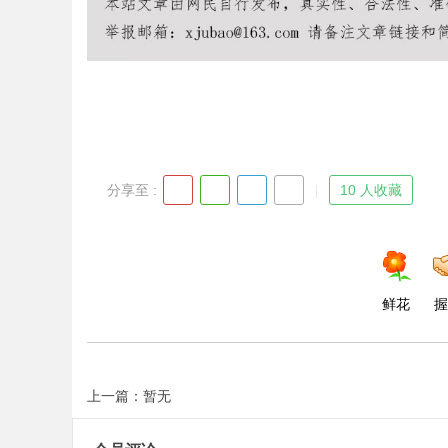
d
分享至 :
10 人收藏
鲜花
握
上一篇：暂无