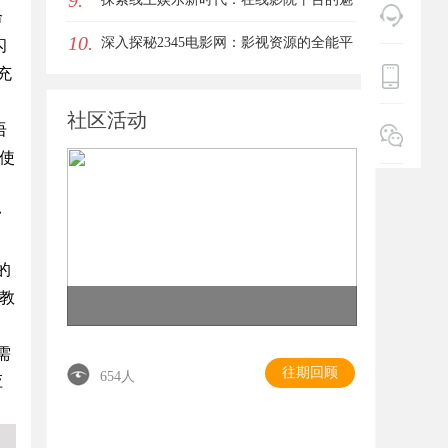
9.
命
10.
力与未来发展趋势
深入探秘2345电影网：影视资源的全能平
闪
充
台解析
社区活动
语
使
台
的
教
需
往期回顾
654人
应