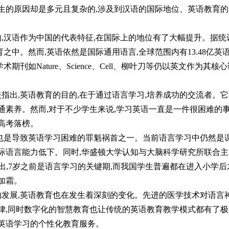
产生的原因却是多元且复杂的,涉及到汉语的国际地位、英语教育的
花钱，ai却天天给他免费派单？
发展趋
,汉语作为中国的代表特征,在国际上的地位有了大幅提升。据统计
中。然而,英语依然是国际通用语言,全球范围内有13.48亿英
刊如Nature、Science、Cell、柳叶刀等仍以英文作为其核
。
指出,英语教育的目的,在于通过语言学习,培养成功的交流者。它
通素养。然而,对于不少学生来说,学习英语一直是一件很困难的
高考落榜。
也是导致英语学习困难的罪魁祸首之一。当前语言学习中仍然是
际语言能力低下。同时,华盛顿大学认知与大脑科学研究所联合主
出,7岁之前是语言学习的关键期,而我国学生普遍都在进入小学后
加霜。
发展,英语教育也在发生着深刻的变化。先进的医学技术对语言
律,同时数字化的智慧教育也让传统的英语教育教学模式都有了极
英语学习的个性化教育服务。