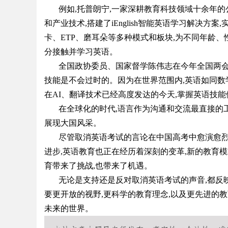
例如,托普朗宁,一家深耕教育科技领域十余年的
和产业技术,搭建了iEnglish智能英语学习解决方案
卡、ETP、磨耳朵等多种模式和板块,为不同年龄
分接触并学习英语。
Bo
全国政协委员、国家督学陈伟志在今年全国两会
技能是不会过时的。因为在世界范围内,英语如同数
在AI、翻译技术已经高度发达的今天,掌握英语技
在全球化的时代,语言作为沟通和交流最直接的工
展现大国风采。
尽管取消英语考试的言论在中国高考中愈演愈烈
进步,英语教育也正在经历着深刻的变革,新的教育
ar
育带来了挑战,也带来了机遇。
无论是支持还是反对取消英语考试的声音,都反
要更开放的视野,更科学的教育理念,以及更先进的
未来的世界。