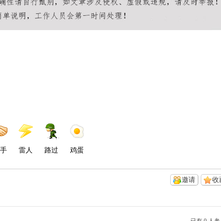
手
雷人
路过
鸡蛋
邀请
收