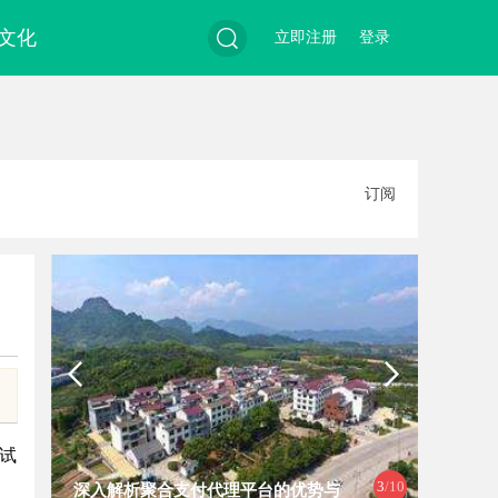
文化
立即注册
登录
搜
订阅
索
考试
4
/10
析聚合支付代理平台的优势与
贝净 AC 国际医疗实验室