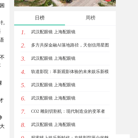
困
势
发体系全解析
日榜
周榜
,
语
1.
武汉配眼镜 上海配眼镜
心语
2.
多方共探金融AI落地路径，天创信用星图
不
3.
AI助力产业金融智能升级
武汉配眼镜 上海配眼镜
事
4.
轨道影院：革新观影体验的未来娱乐新模
课
5.
式
武汉配眼镜 上海配眼镜
6.
武汉配眼镜 上海配眼镜
才
7.
CO2 雕刻切割机：现代制造业的变革者
神
8.
武汉配眼镜 上海配眼镜
大
探索线上娱乐新时代：在线影院平台的魅