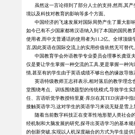
虽然这一言论得到了部分人士的支持,然而,其
究竟藏着哪些行业秘诀？
境以及科技对教育的影响等多个方面。
中国经济的飞速发展对国际局势产生了重大影响
如今已有不少国家都将汉语纳入到了本国的国民教育之
使用者,而中文普通话的使用者为11.2亿。全球顶级学术期
uz
言,因此英语在国际交流上的实用价值依然无可替代
中国教育学会外语教学专业委员会理事长龚亚夫
仅是要让学生掌握一种交流的工具,更是掌握一种沟
情,甚至有的学生由于英语成绩不够出色的缘故导致
英语特级教师王志祥表示,相对落后的教学理念
堂围绕考点、训练围绕题型的传统模式,导致学生实
任、言语听觉学教授特里夏·库尔在其TED演讲中指
接触英语学习,这对学生的英语学习来说无疑是雪上
!
随着当前数字科技正在变革性地形塑人类社会的
经机制和大脑发展的研究,探寻出英语学习的基本规
的创新突破,实现以人机深度融合的方式为学生提供