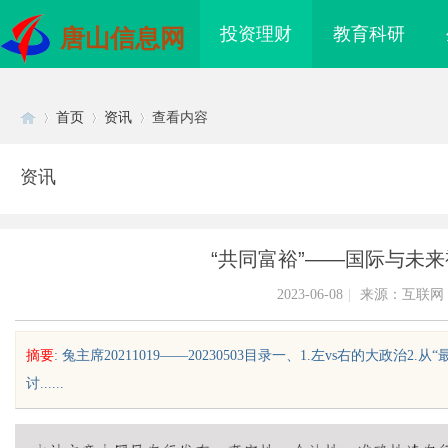
投资理财
教育科研
唐山信息网
首页
资讯
查看内容
资讯
Di
›
›
›
“共同富裕”——国际与未
2023-06-08
|
来源：互联网
摘要
: 兔主席20211019——20230503目录一、1.左vs右的大政治2.从“最左”
讨......
sc
看”：开启智能视觉时
商标转让：专业转让流程代办，