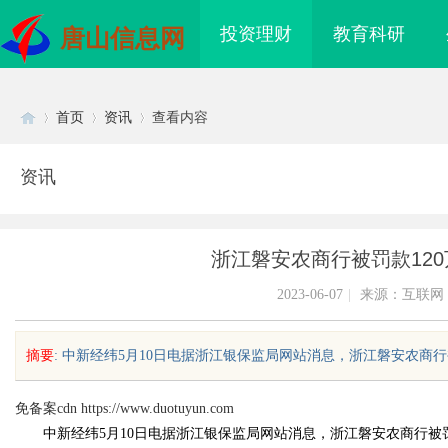
投资理财
教育科研
唐山信息网
首页
资讯
查看内容
资讯
Di
›
›
›
浙江磐安农商行被罚款12
2023-06-07
|
来源：互联网
摘要
: 中新经纬5月10日电据浙江银保监局网站消息，浙江磐安农商行被
sc
免备案cdn
https://www.duotuyun.com
中新经纬5月10日电据浙江银保监局网站消息，浙江磐安农商行被罚
CO2 雕刻切割机：现代制造业的变革
武汉配眼镜