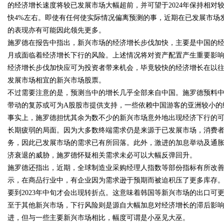
的经济增长速度将较已发展市场大幅超前，并可望于2024年保持相
快4%左右。即使有任何使实际情况偏离预测的事，近期在已发展市场
的表现亦有可能因此领先更多。
施罗德在报告中指出，新兴市场的经济增长步伐加快，主要是中国的
月或面临着经济增长下行的风险。上述情况将对资产配置产生重要影
经济增长步伐加快应可为投资者带来机会，毕竟较快的经济增长在以
uz
发展市场相宜的新兴市场股票。
不过需要注意的是，预测当中的增长几乎全部来自中国。施罗德预料中
带动的复苏或可为A股股市提供支持，一些依赖中国游客的亚洲较小的
事实上，施罗德担忧其余为数不少的新兴市场意外地出现经济下行的
长期疲弱的局面。因为大多数终端需求仍是来源于已发展市场，消费
务，因此已发展市场的需求已有所回落。此外，激进的加息举动及通
济衰退的威胁，施罗德怀疑相关需求未必可以大幅反弹回升。
施罗德还指出，近期，全球制造业采购经理人指数等部份指标有所改
!
示，在商品行业中，有企业因为需求逊于预期而被迫积压了更多库存。
要到2023年中旬才会出现转折点。这意味着韩国等新兴市场的出口可
至于其他新兴市场，下行风险则是源自大幅加息对经济增长的滞后影响
进，但与一些主要新兴市场相比，幅度可谓是小巫见大巫。