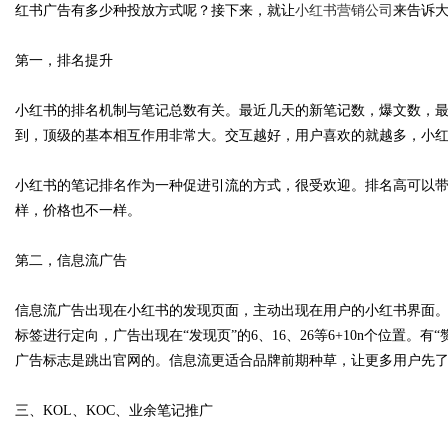
红书广告有多少种投放方式呢？接下来，就让
小红书营销公司
来告诉
行业秘诀？
花钱，ai却天天给他免费派单？
第一，排名提升
小红书的排名机制与笔记总数有关。最近几天的新笔记数，爆文数，
到，顶级的基本相互作用非常大。交互越好，用户喜欢的就越多，小
uz
小红书的笔记排名作为一种促进引流的方式，很受欢迎。排名高可以
样，价格也不一样。
第二，信息流广告
信息流广告出现在小红书的发现页面，主动出现在用户的小红书界面
标签进行定向，广告出现在“发现页”的6、16、26等6+10n个位置
!
广告标志是跳出官网的。信息流更适合品牌前期种草，让更多用户先
三、KOL、KOC、业余笔记推广