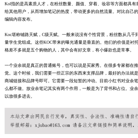
Kol指的是高素质人才，在粉丝数量、颜值、穿着、妆容等方面都具
给其他用户，从而增加笔记的热度，带动更多的自然流量。对比自己的
编辑内容发布。
Bo
Koc堪称铺路天赋，C级天赋。一般来说没有个性背景，粉丝数从几
量学生党组成。这些KOC带来的曝光通量是垂直的。他们的价值是衬
格差不多就是五个购物的人，其中会有好文章，有小爆款也是常事。
一个业余就是真正的普通账号，也可以说是买家秀。在很多专家都在
觉。这个时候，我们需要一些正宗的东西来支撑品牌，最好的办法就
商城链接和品牌号即可。它需要一段短暂的冲动。目前小红书对业余
么都不做。放业余笔记其实有两个作用，一般是为了背书和占位。业
ar
以放很多进去。