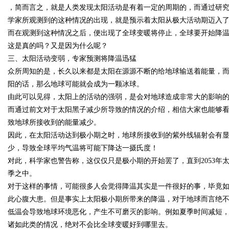
，简而言之，就是人类发现太阳活动是有着一定的周期的，而通过研
学家所观测到的这种情况的出现，就是预示着太阳从极大活动期迈入
d
而在观测到这种情况之后，便出现了全球变暖将停止，全球要开始降
这是真的吗？又是因为什么呢？
三、太阳活动变弱，专家预测将降温迅猛
众所周知的是，长久以来都是太阳在源源不断的给地球输送着能量，
阳的话，那么地球可能就会成为一颗冰球。
由此可以见得，太阳上的活动的强弱，是会对地球造成非常大的影响
而通过前文对于太阳黑子减少所导致的情况的介绍，相信大家也能够
致地球所接收到的能量减少。
因此，在太阳活动达到极小期之时，地球所接收到的紫外线辐射会有
少，导致全球平均气温将可能下降达一摄氏度！
对此，科学家也警告称，这仅仅只是极小期的开始罢了，直到2053
季之中。
对于这样的事情，可能很多人会觉得降温其实是一件很好的事，毕竟
此心腹大患。但是事实上太阳极小期所带来的降温，对于地球而言绝
低温会导致地球环境恶化，产生不可磨灭的影响。例如夏季时间减短
诸如此类的情况，绝对不会比全球变暖好到哪里去。