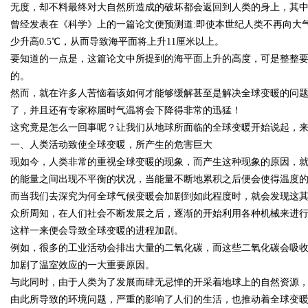
无度，却不料最终对大自然所造成的破坏都会返回到人类的身上，其
曾经发表在《科学》上的一篇论文便预测道:即使本世纪人类不再向大气
少升高0.5℃，从而导致海平面将上升11厘米以上。
要知道的一点是，这篇论文中所提到的海平面上升的高度，可是整整
的。
然而，就在许多人苦恼着该如何才能够缓解甚至是解决全球变暖的问
uz
了，并且还有专家称届时气温将会下降得非常的迅猛！
这究竟是怎么一回事呢？让我们从地球所面临的全球变暖开始说起，
一、人类活动致使全球变暖，所产生的危害巨大
现如今，人类非常的重视全球变暖的现象，而产生这种现象的原因，
的能量之间出现不平衡的状况，当能量不断地累积之后便会使得温度
而当我们去深究为何全球气候变暖会加剧到如此程度时，就会发现这
众所周知，在人们社会不断发展之后，逐渐的开始利用各种机械来进
这样一来便会导致全球变暖的进程加剧。
!
例如，很多的工业活动会排出大量的二氧化碳，而这些二氧化碳会吸
加剧了温室效应的一大重要原因。
与此同时，由于人类为了发展而肆无忌惮的开采着地球上的自然资源
由此所导致的环境问题，严重的影响了人们的生活，也推动着全球变