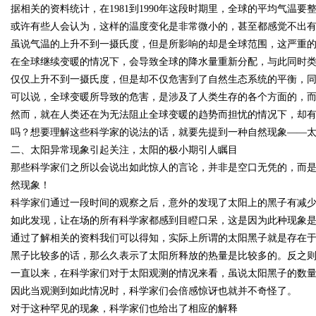
据相关的资料统计，在1981到1990年这段时期里，全球的平均气温要整
或许有些人会认为，这样的温度变化是非常微小的，甚至都感觉不出
虽说气温的上升不到一摄氏度，但是所影响的却是全球范围，这严重
在全球继续变暖的情况下，会导致全球的降水量重新分配，与此同时
Bo
仅仅上升不到一摄氏度，但是却不仅危害到了自然生态系统的平衡，
可以说，全球变暖所导致的危害，是涉及了人类生存的各个方面的，
然而，就在人类还在为无法阻止全球变暖的趋势而担忧的情况下，却
吗？想要理解这些科学家的说法的话，就要先提到一种自然现象——
二、太阳异常现象引起关注，太阳的极小期引人瞩目
那些科学家们之所以会说出如此惊人的言论，并非是空口无凭的，而
然现象！
科学家们通过一段时间的观察之后，意外的发现了太阳上的黑子有减
ar
如此发现，让在场的所有科学家都感到目瞪口呆，这是因为此种现象
通过了解相关的资料我们可以得知，实际上所谓的太阳黑子就是存在
黑子比较多的话，那么久表示了太阳所释放的热量是比较多的。反之
一直以来，在科学家们对于太阳观测的情况来看，虽说太阳黑子的数
因此当观测到如此情况时，科学家们会倍感惊讶也就并不奇怪了。
对于这种罕见的现象，科学家们也给出了相应的解释